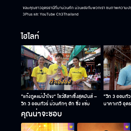
ขอบคุณชาวอุดรธานีที่มาม่วนคัก ม่วนแฮงกับพวกเรา ชมภาพความประทับใจ
3Plus และ YouTube Ch3Thailand
ไฮไลท์
“แก๊งภูตแม่น้ำโขง” โชว์ลีลาเซิ้งสุดมันส์ –
“วิก 3 ออนทัว
วิก 3 ออนทัวร์ ม่วนคักๆ ฮัก ซิ่ง แซ่บ
นาคาเทวี อุด
คุณน่าจะชอบ