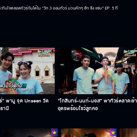
ตลอดทัวร์กันได้ใน “วิก 3 ออนทัวร์ ม่วนคักๆ ฮัก ซิ่ง แซ่บ” EP. 5 ที่ 
ร์” พามู จุด Unseen วัด
“โกสินทร์-นนท์-มอส” พาทัวร์ตลาดเช้
รธานี
อุดรพร้อมโชว์ลูกคอ