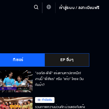
เข้าสู่ระบบ / ลงทะเบียนฟรี
ทีเซอร์
EP อื่นๆ
"ออกัส-พีพี" แข่งตามหาปลาหมึก!
งานนี้ "พี่เฑียร" หรือ "แก้ว" ใครจะวิน
กันน้า?
กำลังเล่น
รวมภาพความม่วนคัก ม่วนแฮงกับแก๊ง