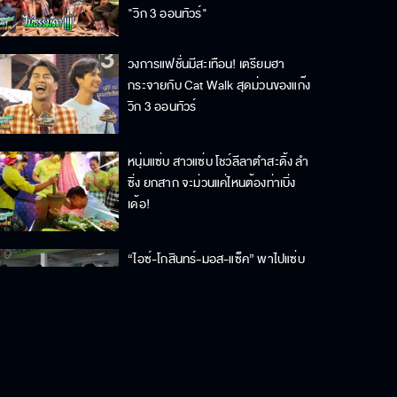
"วิก 3 ออนทัวร์"
วงการแฟชั่นมีสะเทือน! เตรียมฮา
กระจายกับ Cat Walk สุดม่วนของแก๊ง
วิก 3 ออนทัวร์
หนุ่มแซ่บ สาวแซ่บ โชว์ลีลาตำสะดิ้ง ลำ
ซิ่ง ยกสาก จะม่วนแค่ไหนต้องท่าเบิ่ง
เด้อ!
“ไอซ์-โกสินทร์-มอส-แซ็ค” พาไปแซ่บ
ใน “วิก 3 ออนทัวร์ ม่วนคักๆ ฮัก ซิ่ง
แซ่บ” EP. 2
สายมูต้องตามแล้ว “ไม้-อุ้ม-ยิหวา-
นิ้ง-น้ำฟ้า” พาเดินสายขอพรรับพลัง