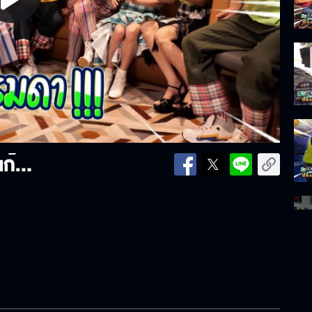
lay
ideo
รวมภาพความม่วนคัก ม่วนแฮงกับแก๊ง "วิก 3 ออนทัวร์"