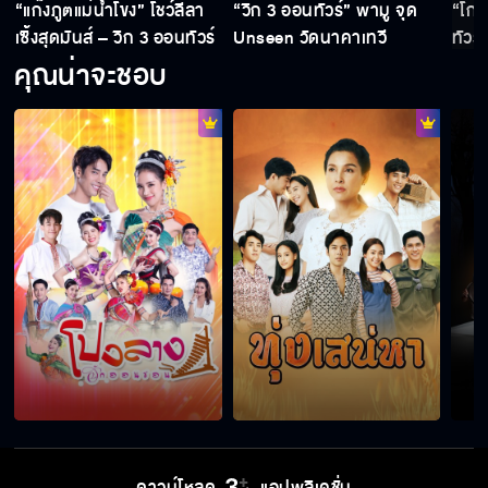
า
“แก๊งภูตแม่น้ำโขง” โชว์ลีลา
“วิก 3 ออนทัวร์” พามู จุด
“โกส
เซิ้งสุดมันส์ – วิก 3 ออนทัวร์
Unseen วัดนาคาเทวี
ทัวร
ม่วนคักๆ ฮัก ซิ่ง แซ่บ
อุดรธานี
ลูกค
คุณน่าจะชอบ
ดาวน์โหลด
แอปพลิเคชั่น