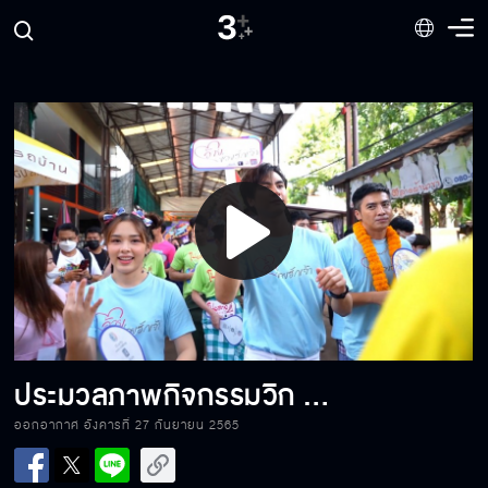
"ออกัส-พีพี" แข่งตามหาปลาหมึก! งานนี้ "พี่
เฑียร" หรือ "แก้ว" ใครจะวินกันน้า?
รวมภาพความม่วนคัก ม่วนแฮงกับแก๊ง "วิก 3
ออนทัวร์"
วงการแฟชั่นมีสะเทือน! เตรียมฮากระจายกับ Cat
Walk สุดม่วนของแก๊งวิก 3 ออนทัวร์
Play
Video
หนุ่มแซ่บ สาวแซ่บ โชว์ลีลาตำสะดิ้ง ลำซิ่ง ยกสาก
จะม่วนแค่ไหนต้องท่าเบิ่งเด้อ!
ประมวลภาพกิจกรรมวิก 3 ออนทัวร์ ม่วนคักๆ ฮัก ซิ่ง แซ่บ
“ไอซ์-โกสินทร์-มอส-แซ็ค” พาไปแซ่บใน “วิก 3
ออนทัวร์ ม่วนคักๆ ฮัก ซิ่ง แซ่บ” EP. 2
ออกอากาศ อังคารที่ 27 กันยายน 2565