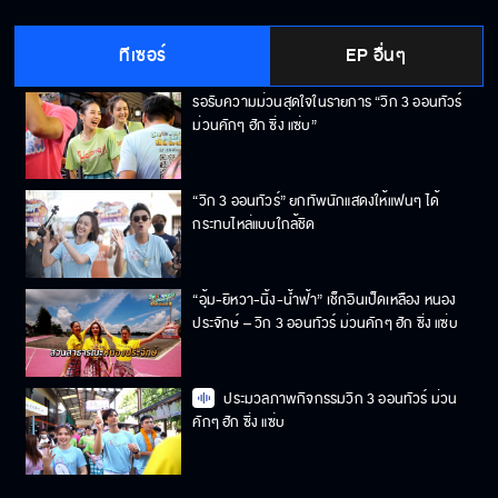
สายมูต้องตามแล้ว “ไม้-อุ้ม-ยิหวา-นิ้ง-น้ำฟ้า”
พาเดินสายขอพรรับพลังกลางเมืองอุดร
ทีเซอร์
EP อื่นๆ
รอรับความม่วนสุดใจในรายการ “วิก 3 ออนทัวร์
ม่วนคักๆ ฮัก ซิ่ง แซ่บ”
“วิก 3 ออนทัวร์” ยกทัพนักแสดงให้แฟนๆ ได้
กระทบไหล่แบบใกล้ชิด
“อุ้ม-ยิหวา-นิ้ง-น้ำฟ้า” เช็กอินเป็ดเหลือง หนอง
ประจักษ์ – วิก 3 ออนทัวร์ ม่วนคักๆ ฮัก ซิ่ง แซ่บ
ประมวลภาพกิจกรรมวิก 3 ออนทัวร์ ม่วน
คักๆ ฮัก ซิ่ง แซ่บ