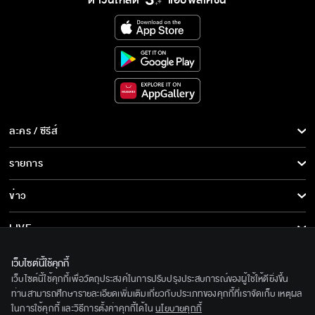
ละคร / ซีรีส์
ละคร/ซีรีส์
รายการ
ซีรีส์นานาชาติ
รายการทั้งหมด
ข่าว
การ์ตูน & เกม
ข่าวทั้งหมด
LIVE
รายการข่าว
ทีวีออนไลน์
เกี่ยวกับเรา
เว็บไซต์นี้ใช้คุกกี้
ข่าวประชาสัมพันธ์
เว็บไซต์นี้ใช้คุกกี้เพื่อวัตถุประสงค์ในการปรับปรุงประสบการณ์ของผู้ใช้ให้ดียิ่งขึ้น
BEC World
ติดตามเราได้ที่
ท่านสามารถศึกษารายละเอียดเพิ่มเติมเกี่ยวกับประเภทของคุกกี้ที่เราจัดเก็บ เหตุผล
ในการใช้คุกกี้ และวิธีการตั้งค่าคุกกี้ได้ใน
นโยบายคุกกี้
รู้จักเรา