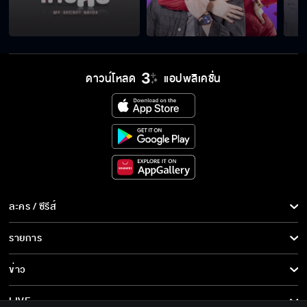
สักวันต้องมีคนพาออกไปจากนรกขุมนี้
ดาวน์โหลด
แอปพลิเคชั่น
ละคร / ซีรีส์
ละคร/ซีรีส์
รายการ
ซีรีส์นานาชาติ
รายการทั้งหมด
ข่าว
การ์ตูน & เกม
ข่าวทั้งหมด
LIVE