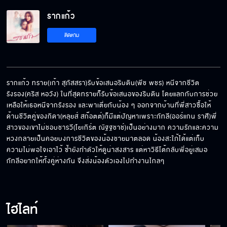
รากแก้ว
ฉันไม่มีวันให้เธอไปคบกับผู้ชายที่ไหน
ติดตาม
เล่าความจริงให้เตี่ยฟังทั้งหมดเดี๋ยวนี้
รากแก้ว ทราย(เก้า สุภัสสรา)รับข้อเสนอริบดิน(พีช พชร) หนีจากชีวิต
รังรอง(คริส หอวัง) ในที่สุดทรายก็รับข้อเสนอของริบดิน โดยแลกกับการช่วย
เหลือให้เธอหนีจากรังรอง และพาเตี่ยกับน้อง ๆ ออกจากบ้านที่พี่สาวซื้อให้ 
กอดฉันหน่อยได้มั้ย
ด้านชีวิตคู่ของกิดา(หลุยส์ สก๊อตต์)ก็มีแต่ปัญหาเพราะกัทลี(ออร์แกน ราศี)พี่
สาวของเขาไม่ชอบชารวี(โยเกิร์ต ณัฐฐชาช์)เป็นอย่างมาก ความรักและความ
หวงกลายเป็นคอยบงการชีวิตของน้องชายมาตลอด น้องสะใภ้ได้แต่เก็บ
ความไม่พอใจเอาไว้ ซ้ำยังทำตัวให้ดูน่าสงสาร แต่หาวิธีโต้กลับพี่อยู่เสมอ 
กัทลีอยากให้ทั้งคู่ห่างกัน จึงส่งน้องตัวเองไปทำงานไกลๆ
ไม่มีผู้ชายคนไหนดีสักคน
ไฮไลท์
พี่ทนเห็นทรายยุ่งกับผู้ชายไม่ได้จริง ๆ