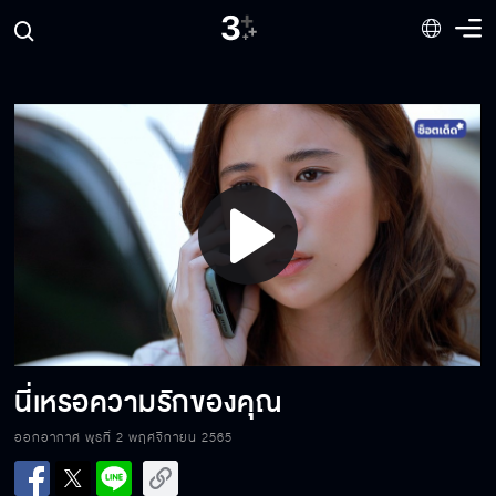
ผมยังไม่ได้ด่าเลยนะครับ
คุณเป็นคนน่าสงสารหรือแค่หลอกให้ผมช่วย
Play
จะไม่หยุดใช่ไหม
Video
มีเพื่อนโง่ ๆ ก็เลยพากันโง่แบบนี้
นี่เหรอความรักของคุณ
ออกอากาศ พุธที่ 2 พฤศจิกายน 2565
ตัวจริงของมึงเป็นแบบนี้เองเหรอ