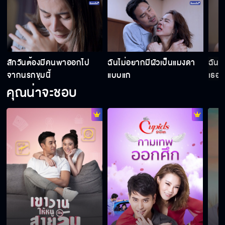
นี่เหรอ สิ่งที่เธอตอบแทนพี่
สักวันต้องมีคนพาออกไป
ฉันไม่อยากมีผัวเป็นแมงดา
ฉันเล
อย่ามายุ่งกับน้องสาวฉัน
จากนรกขุมนี้
แบบแก
เธออย
คุณน่าจะชอบ
อย่าใช้เรื่องเพศมาตัดสินคุณค่าของคน
ฉันเลวได้มากกว่านี้เพื่อทำให้เธออยู่กับฉัน
ฉันไม่อยากมีผัวเป็นแมงดาแบบแก