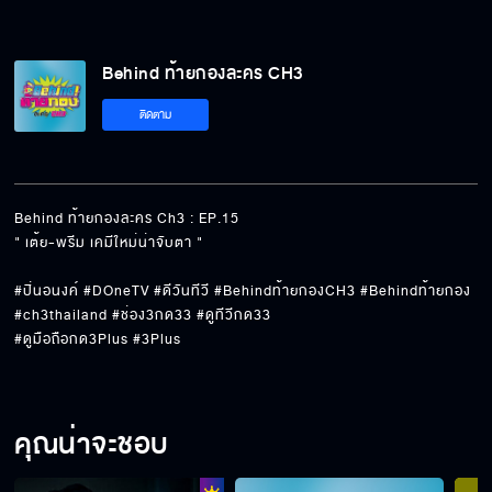
Behind ท้ายกองละคร CH3
ติดตาม
Behind ท้ายกองละคร Ch3 : EP.15

" เต้ย-พรีม เคมีใหม่น่าจับตา " 

#ปิ่นอนงค์ #DOneTV #ดีวันทีวี #Behindท้ายกองCH3 #Behindท้ายกอง 
#ch3thailand #ช่อง3กด33 #ดูทีวีกด33 

#ดูมือถือกด3Plus #3Plus
คุณน่าจะชอบ