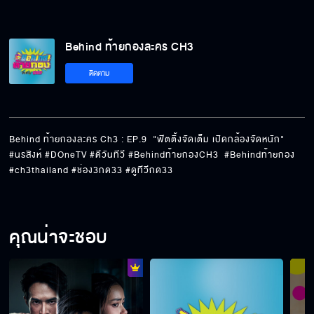
Behind ท้ายกองละคร CH3
ติดตาม
Behind ท้ายกองละคร Ch3 : EP.9  "ฟิตติ้งจัดเต็ม เปิดกล้องจัดหนัก" 
#นรสิงห์ #DOneTV #ดีวันทีวี #Behindท้ายกองCH3  #Behindท้ายกอง 
#ch3thailand #ช่อง3กด33 #ดูทีวีกด33
คุณน่าจะชอบ