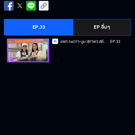
EP.33
EP อื่นๆ
แพท ณปภา-บูม สุภาพร สลัดลุกสายลุย ทำของหวานกรุบกริบหัวใจ
EP.33