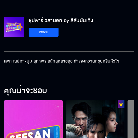
ซุปตาร์เวลานอก by สีสันบันเทิง
ติดตาม
แพท ณปภา-บูม สุภาพร สลัดลุกสายลุย ทำของหวานกรุบกริบหัวใจ
คุณน่าจะชอบ