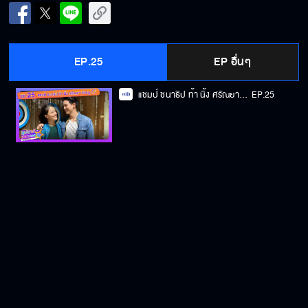
EP.25
EP อื่นๆ
แชมป์ ชนาธิป ท้า นิ้ง ศรัณยา ยิงธนู ตัวต่อตัว
EP.25