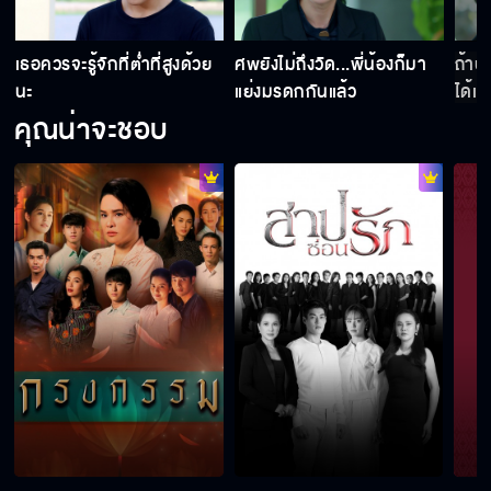
เธอควรจะรู้จักที่ต่ำที่สูงด้วย
ศพยังไม่ถึงวัด...พี่น้องก็มา
ถ้าป
นะ
แย่งมรดกกันแล้ว
ได้เ
คุณน่าจะชอบ