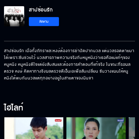
สาปซ่อนรัก EP.10[5/8]
สาปซ่อนรัก
ติดตาม
สาปซ่อนรัก EP.10[6/8]
สาปซ่อนรัก เมื่อทั้งภัทราและหงษ์ต้องการฆ่าปิดปากนวล แต่นวลรอดตายมา
ได้เพราะซันช่วยไว้ นวลสารภาพความจริงกับหนูหนิงว่าเธอคือแม่แท้ๆของ
สาปซ่อนรัก EP.10[7/8]
หนูหนิง หนูหนิงดีใจแต่ยังสับสนและต้องการคำตอบที่แท้จริง ในขณะที่รอผล
ตรวจ หงษ์ คิดหาทางชิงผลตรวจดีเอ็นเอเพื่อสับเปลี่ยน ซันวางแผนให้หนู
หนิงได้พบกับนวลแต่ทุกอย่างอยู่ในสายตาของนินจา
สาปซ่อนรัก EP.10[8/8]
ไฮไลท์