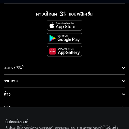
ดาวน์โหลด
แอปพลิเคชั่น
ละคร / ซีรีส์
ละคร/ซีรีส์
รายการ
ซีรีส์นานาชาติ
รายการทั้งหมด
ข่าว
การ์ตูน & เกม
ข่าวทั้งหมด
LIVE
รายการข่าว
ทีวีออนไลน์
เกี่ยวกับเรา
เว็บไซต์นี้ใช้คุกกี้
ข่าวประชาสัมพันธ์
เว็บไซต์นี้ใช้คุกกี้เพื่อวัตถุประสงค์ในการปรับปรุงประสบการณ์ของผู้ใช้ให้ดียิ่งขึ้น