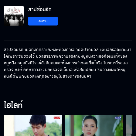
สาปซ่อนรัก EP.10[5/8]
สาปซ่อนรัก
ติดตาม
สาปซ่อนรัก EP.10[6/8]
สาปซ่อนรัก เมื่อทั้งภัทราและหงษ์ต้องการฆ่าปิดปากนวล แต่นวลรอดตายมา
สาปซ่อนรัก EP.10[7/8]
ได้เพราะซันช่วยไว้ นวลสารภาพความจริงกับหนูหนิงว่าเธอคือแม่แท้ๆของ
หนูหนิง หนูหนิงดีใจแต่ยังสับสนและต้องการคำตอบที่แท้จริง ในขณะที่รอผล
ตรวจ หงษ์ คิดหาทางชิงผลตรวจดีเอ็นเอเพื่อสับเปลี่ยน ซันวางแผนให้หนู
หนิงได้พบกับนวลแต่ทุกอย่างอยู่ในสายตาของนินจา
สาปซ่อนรัก EP.10[8/8]
ไฮไลท์