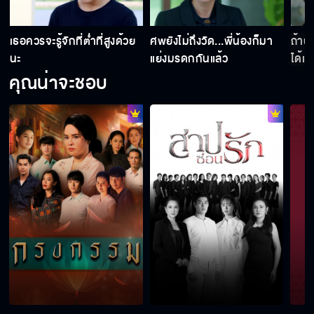
เธอควรจะรู้จักที่ต่ำที่สูงด้วย
ศพยังไม่ถึงวัด...พี่น้องก็มา
ถ้าป
นะ
แย่งมรดกกันแล้ว
ได้เ
คุณน่าจะชอบ