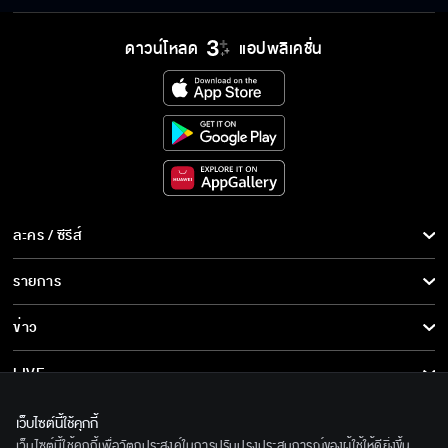
ดาวน์โหลด
แอปพลิเคชั่น
ละคร / ซีรีส์
ละคร/ซีรีส์
รายการ
ซีรีส์นานาชาติ
รายการทั้งหมด
ข่าว
การ์ตูน & เกม
ข่าวทั้งหมด
LIVE
รายการข่าว
ทีวีออนไลน์
เกี่ยวกับเรา
เว็บไซต์นี้ใช้คุกกี้
ข่าวประชาสัมพันธ์
เว็บไซต์นี้ใช้คุกกี้เพื่อวัตถุประสงค์ในการปรับปรุงประสบการณ์ของผู้ใช้ให้ดียิ่งขึ้น