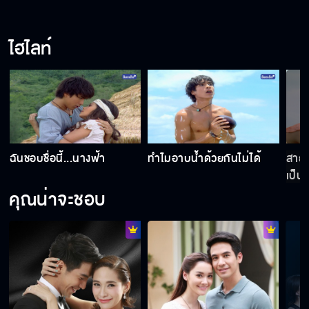
นางฟ้ามีสิทธิ์เลือกผู้ชายเต้นรำได้หนึ่งคน
ไฮไลท์
สายชลสัญญา...จะไม่ปล่อยให้นางฟ้าต้องอยู่คน
เดียว
นางฟ้าแต่งหน้าให้...สวยมั้ย
ฉันชอบชื่อนี้...นางฟ้า
ทำไมอาบน้ำด้วยกันไม่ได้
สายช
เป็น
คุณน่าจะชอบ
สายชลจะไม่มีวันให้นางฟ้าเป็นอะไรเด็ดขาด
ทำไมอาบน้ำด้วยกันไม่ได้