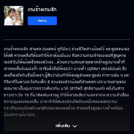
เกมร้ายเกมรัก
ฉันจะไปตามหานางฟ้า
ติดตาม
จะให้ฉันฆ่ามันต่อหน้าแกเลยมั้ย
เกมร้ายเกมรัก สายชล (ณเดชน์ คูกิมิยะ) ช่วยชีวิตสาวน้อยไว้ และดูแลจนเธอ
ได้สติ หากแต่สิ่งที่ต้องทำให้เขาต้องมึนงง คือความทรงจำของเธอที่สูญหาย 
เธอจำไม่ได้แม้แต่ชื่อของตัวเอง...ด้วยความสวยสะดุดตาคล้ายรูปนางฟ้าที่
ไม่ต้องตกใจ สร้อยสายมันเปื่อยก็เลยขาด
เขาเคยเห็นในผนังถ้ำ เขาจึงตั้งชื่อให้เธอว่า นางฟ้า (อุรัสยา เสปอร์บันต์) ซึ่ง
เธอก็พอใจกับชื่อนี้เพราะรู้สึกว่ามันทำให้เธอดูสวยและสูงส่ง ท่าทางฝัน ๆ และ
กิริยาที่ไม่ต่างอะไรกับเด็ก 8 ขวบของสาวน้อยที่สายชลกะประมาณอายุของ
เธอน่าจะเป็นรุ่นราวคราวเดียวกับ มามิ (สาวิตรี สุทธิชานนท์) หนึ่งในสาว
ชาวเกาะวัย 16 ที่มาติดพันเขาอยู่ ทำให้เขาสงสัยว่านอกจากจะความจำเสื่อม 
เอ็งต้องระวังชายชุดดำ อย่าให้พวกมันเจอตัวนาง
ฟ้า
ความรุนแรงของคลื่น น่าจะทำให้สมองส่วนใดส่วนหนึ่งของเธอกระทบ
กระเทือนจนมีผลกับพฤติกรรมของเธอด้วย สายชลจึงดูแลนางฟ้าเหมือน
น้องสาว แม้มามิเอ
... 
ต่อไปนี้สายชลจะไม่ทิ้งนางฟ้าไว้คนเดียวอีกแล้ว
เพิ่มเติม 
นะ