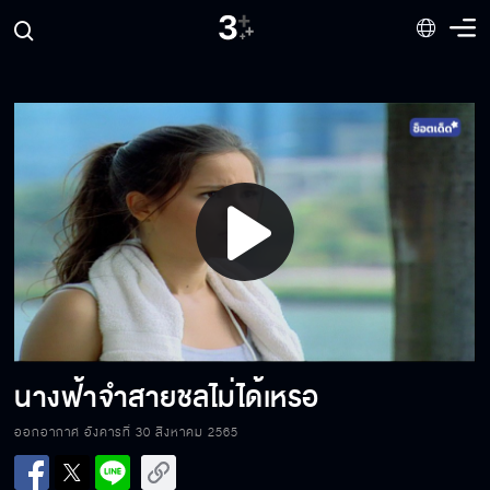
เสื้อคุณเพลินตาเลอะหมดเลย เดี๋ยวฟ้าช่วยนะคะ
คุณได้ยินฉันมั้ย ฉันเกลียดคุณ
Play
นางฟ้าต้องการใช้ชีวิตใหม่ โดยที่ไม่มีแก
Video
เดี๋ยวฉันดูแลคุณชาร์ลเอง
นางฟ้าจำสายชลไม่ได้เหรอ
ออกอากาศ อังคารที่ 30 สิงหาคม 2565
ผมต้องการให้คุณฟ้าลดา มาเป็นพรีเซนเตอร์