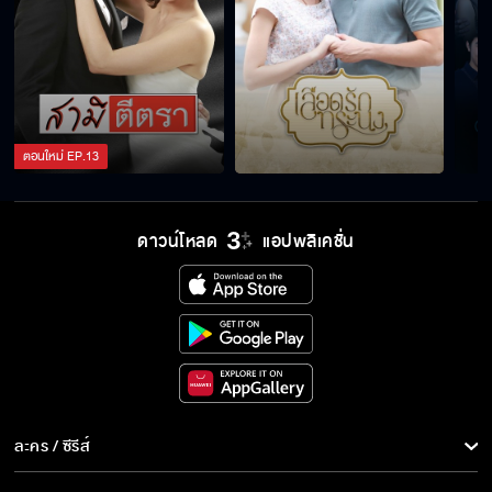
ฉันชอบชื่อนี้...นางฟ้า
ตอนใหม่
EP.
13
ดาวน์โหลด
แอปพลิเคชั่น
ละคร / ซีรีส์
ละคร/ซีรีส์