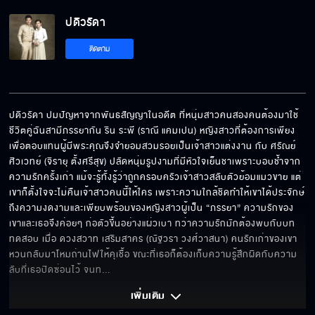
ปดิวรัดา
เพราะแกที่ทำให้ครอบครัวฉันพัง
ติดตาม
มึงกับกูมาต่อยกันตัวต่อตัว
ปดิวรัดา ปมปัญหาจากพันธสัญญาในอดีต ที่หนุ่มสาวคนสองคนต้องมาใช้
ชีวิตคู่ฉันสามีภรรยากัน ริน ระพี (ราณี แคมเปน) หญิงสาวที่ต้องการเพียง
เพื่อตอบแทนผู้มีพระคุณจึงจำยอมสวมรอยเป็นเจ้าสาวแต่งงาน กับ ศรัณย์ 
แกมีเมียอยู่แล้ว
ศิวเวทย์ (จิรายุ ตั้งศรีสุข) ปลัดหนุ่มรูปงามที่มีหัวใจเย็นชาเพราะบอบช้ำจาก
ความรักครั้งเก่า แม้จะรู้ทั้งรู้ว่าถูกครอบครัวเจ้าสาวสลับตัวย้อมแมวขาย แต่
เขาก็ตั้งใจจะไม่คืนเจ้าสาวคนนี้ให้ใคร เพราะความใกล้ชิดทำให้เขาได้ประจักษ์
ถึงความงดงามและเพียบพร้อมของหญิงสาวผู้เป็น “ภรรยา” ความรักของ
เขาและเธอจึงค่อยๆ ก่อตัวขึ้นอย่างแผ่วเบา ทว่าความรักมักต้องพบกับบท
ฉันอายที่ฉันเป็นแค่เด็กที่ถูกเก็บมาเลี้ยง
ทดสอบ เมื่อ ดวงสวาท เสริมสาคร (ณัฐวรา วงศ์วาสนา) คนรักเก่าของเขา
หวนกลับมาโหมถ่านไฟให้คุเชื้อ ขณะที่เธอก็ต้องเก็บความรู้สึกผิดกับความ
ลับที่เธอปิดซ่อนไว้ จนท
... 
หลังแต่งงาน ฉันคิดถึงเรื่องลูก
เพิ่มเติม 