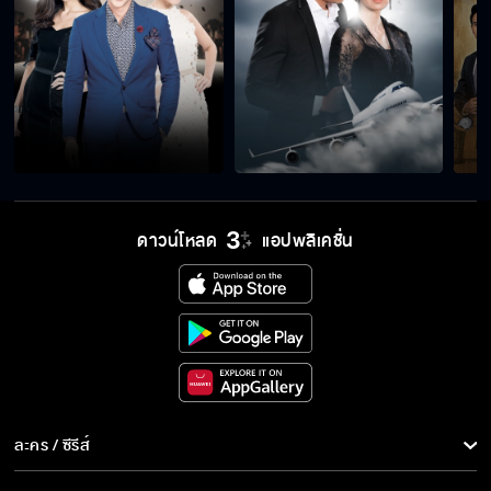
เจอกันคราวหน้า ถ้ามันไม่ตาย...ฉันก็ต้องตาย
ฉันบอกให้กลับพระนครไปก็ไม่กลับ
ดาวน์โหลด
แอปพลิเคชั่น
จะยิงปืน...กลัวปืนแบบนั้นได้ยังไง
พี่สาวของฉันเป็นภรรยาที่ถูกต้องของคุณศรัณย์
สวยบ่อย ๆ มันทรมานใจฉันนะ
ละคร / ซีรีส์
ละคร/ซีรีส์