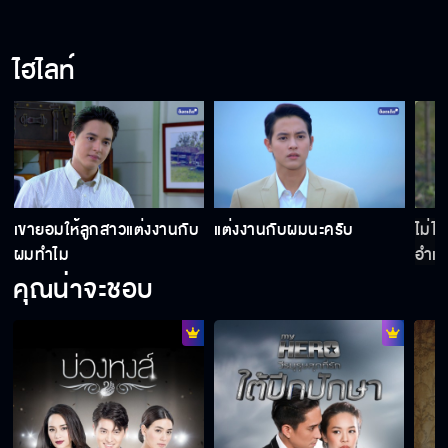
คนนี้เมียผมครับ
ไฮไลท์
ผู้หญิงคนนี้ไม่มีสิทธิ์แต่งงานกับศรัณย์
นอนเตียงเดียวกันก็ดีเหมือนกัน จะได้ไม่ต้องเป็น
เขายอมให้ลูกสาวแต่งงานกับ
แต่งงานกับผมนะครับ
ไม่ไ
ห่วง
ผมทำไม
อำเ
คุณน่าจะชอบ
เมื่อไรที่เราสองคนมีหัวใจดวงเดียวกัน ฉันจะพาห
ล่อนไปจดทะเบียนสมรส
เอาเอกสารนี้ให้คุณศรัณย์เซ็นทีนะ ฉันขอร้อง !