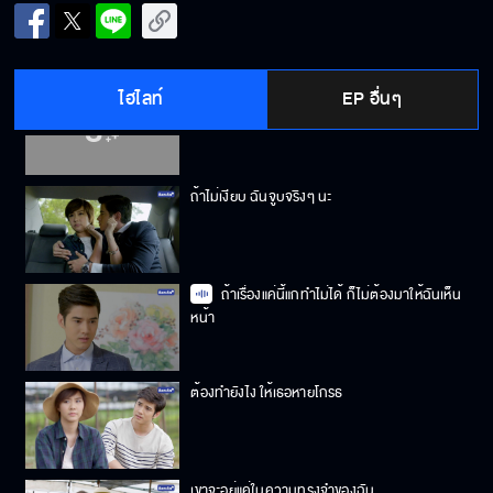
ขออนุญาตคุณผู้หญิง พาน้องแฟรี่มานอนด้วยนะ
ครับ
ไฮไลท์
EP อื่นๆ
ใครบอกว่าฉันมาเปิดประตูให้เธอ ไม่ใช่หน้าที่
ถ้าไม่เงียบ ฉันจูบจริงๆ นะ
ถ้าเรื่องแค่นี้แกทำไม่ได้ ก็ไม่ต้องมาให้ฉันเห็น
หน้า
ต้องทำยังไง ให้เธอหายโกรธ
เขาจะอยู่แค่ในความทรงจำของฉัน