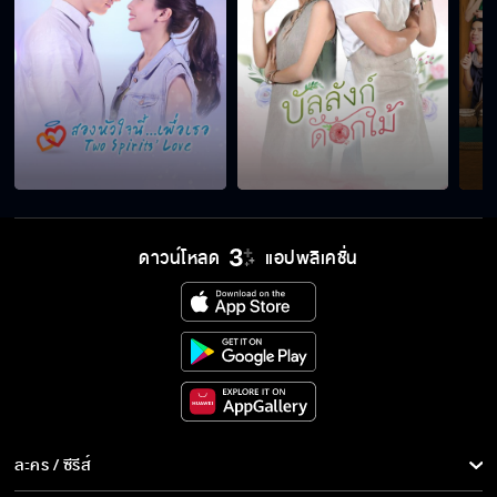
ฉันไม่เป็นไรหรอก
ฉันไม่ปล่อยมันไว้แน่
ดาวน์โหลด
แอปพลิเคชั่น
หัวใจฉัน ฉันให้เธอ
นายต้องเชื่อฉัน
ละคร / ซีรีส์
ขออยู่แบบนี้ แปบนึง