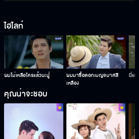
ไฮไลท์
เราต่างคนต่างอยู่ดีกว่า
แกทำแบบนี้ทำไมวะ
ผมไม่เหลือใครแล้วนะปู่
ผมมาซื้อดอกเบญจมาศสี
นี่แห
พวกแกรวมหัวกันใส่ความฉัน
เหลือง
คุณน่าจะชอบ
ช่วยลืมไปเลย ว่าเคยรู้จักกัน
ให้มันเป็นความทรงจำของเธอ