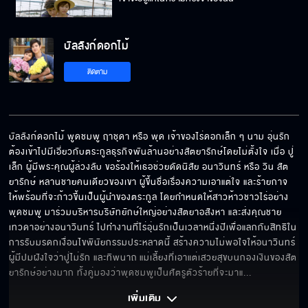
บัลลังก์ดอกไม้
หัวใจของฉัน...มันเป็นของเธอ
ติดตาม
คิดว่าฉันตกหลุมรักนายตั้งแต่ครั้งแรกที่เจอหรือไง
บัลลังก์ดอกไม้ พูดชมพู ฤาชุดา หรือ พุด เจ้าของไร่ดอกเล็ก ๆ นาม อุ่นรัก 
ต้องเข้าไปมีเอี่ยวกับตระกูลธุรกิจพันล้านอย่างสัตยารักษ์โดยไม่ตั้งใจ เมื่อ ปู่
เล็ก ผู้มีพระคุณผู้ล่วงลับ ขอร้องให้เธอช่วยดัดนิสัย อนาวินทร์ หรือ วิน สัต
นายก็เลย…เลือกทิ้งฉัน
ยารักษ์ หลานชายคนเดียวของเขา ผู้ขึ้นชื่อเรื่องความเอาแต่ใจ และร้ายกาจ 
ให้พร้อมที่จะก้าวขึ้นเป็นผู้นำของตระกูล โดยกำหนดให้สาวห้าวชาวไร่อย่าง
พุดชมพู มาร่วมบริหารบริษัทยักษ์ใหญ่อย่างสัตยาอสังหา และส่งคุณชาย
เทวดาอย่างอนาวินทร์ ไปทำงานที่ไร่อุ่นรักเป็นเวลาหนึ่งปีเพื่อแลกกับสิทธิใน
ไม่คิดถึงฉัน…แล้วใช่มั้ย
การรับมรดกเงื่อนไขพินัยกรรมประหลาดนี้ สร้างความไม่พอใจให้อนาวินทร์ 
ผู้มีปมฝังใจว่าปู่ไม่รัก และทิพนาถ แม่เลี้ยงที่เอาแต่เสวยสุขบนกองเงินของสัต
ยารักษ์อย่างมาก ทั้งคู่มองว่าพุดชมพูเป็นศัตรูตัวร้ายที่จะมาแ
... 
เพิ่มเติม 
ตกต่ำจนติดคุกแบบนี้เพราะแกทำตัวเอง