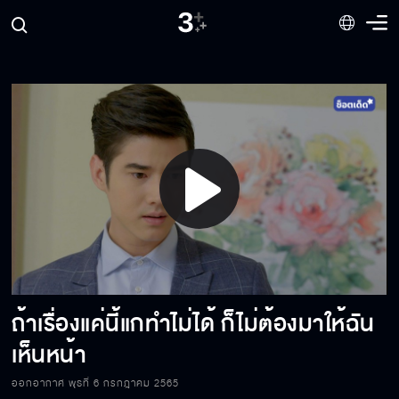
ฉันยอมให้นายทำโทษก็ได้
เชิญนายตอกตามแนวแรงของนายไปเถอะ
ขายดอกไม้แถมหอม
Play
พินัยกรรมคือคำขอสุดท้ายจากปู่เล็กถึงนายกับ
Video
ฉัน
ถ้าเรื่องแค่นี้แกทำไม่ได้ ก็ไม่ต้องมาให้ฉัน
ฉันขอสั่งให้เลิกงานเลี้ยงเดี๋ยวนี้
เห็นหน้า
ออกอากาศ พุธที่ 6 กรกฎาคม 2565