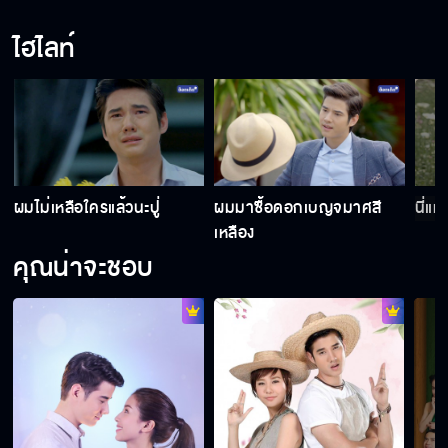
ไฮไลท์
มีแต่เราสองคนที่หลอกตัวเอง
อย่างอนสิ
ผมไม่เหลือใครแล้วนะปู่
ผมมาซื้อดอกเบญจมาศสี
นี่แห
คิดถึงนะ เดี๋ยวรีบไปหา
เหลือง
คุณน่าจะชอบ
จูบเมื่อกี้จืดไปเลย
อย่าพูดว่าผิดหวังในตัวฉันอีกนะ