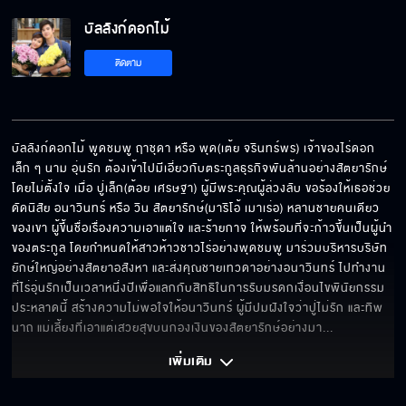
บัลลังก์ดอกไม้
ต้นไม้ต้นไหนก็ไม่สำคัญเท่าตัวเธอ
ติดตาม
ผมเป็นห่วงคุณแทบแย่
บัลลังก์ดอกไม้ พูดชมพู ฤาชุดา หรือ พุด(เต้ย จรินทร์พร) เจ้าของไร่ดอก
เล็ก ๆ นาม อุ่นรัก ต้องเข้าไปมีเอี่ยวกับตระกูลธุรกิจพันล้านอย่างสัตยารักษ์
โดยไม่ตั้งใจ เมื่อ ปู่เล็ก(ต้อย เศรษฐา) ผู้มีพระคุณผู้ล่วงลับ ขอร้องให้เธอช่วย
เลิกทำตัวไร้สาระได้แล้ว
ดัดนิสัย อนาวินทร์ หรือ วิน สัตยารักษ์(มาริโอ้ เมาเร่อ) หลานชายคนเดียว
ของเขา ผู้ขึ้นชื่อเรื่องความเอาแต่ใจ และร้ายกาจ ให้พร้อมที่จะก้าวขึ้นเป็นผู้นำ
ของตระกูล โดยกำหนดให้สาวห้าวชาวไร่อย่างพุดชมพู มาร่วมบริหารบริษัท
ยักษ์ใหญ่อย่างสัตยาอสังหา และส่งคุณชายเทวดาอย่างอนาวินทร์ ไปทำงาน
ไม่เชื่อเหรอว่าฉันดูแลพุดชมพูได้
ที่ไร่อุ่นรักเป็นเวลาหนึ่งปีเพื่อแลกกับสิทธิในการรับมรดกเงื่อนไขพินัยกรรม
ประหลาดนี้ สร้างความไม่พอใจให้อนาวินทร์ ผู้มีปมฝังใจว่าปู่ไม่รัก และทิพ
นาถ แม่เลี้ยงที่เอาแต่เสวยสุขบนกองเงินของสัตยารักษ์อย่างมา
... 
เพิ่มเติม 
เลิกหลอกตัวเองได้แล้ว