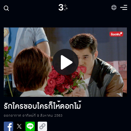
ถ้าตีฉันหอมอีกข้าง
ผมเป็นแฟนเจ้าของไร่
Play
ถ้าทำให้คุณเข้าใจผิด ผมขอโทษละกัน
Video
ค่อย ๆ ลืมตา แล้วเธอจะเห็นฉัน
รักใครชอบใครก็ให้ดอกไม้
ออกอากาศ อาทิตย์ที่ 9 สิงหาคม 2563
ร้องให้ตรงคีย์หน่อยครับ