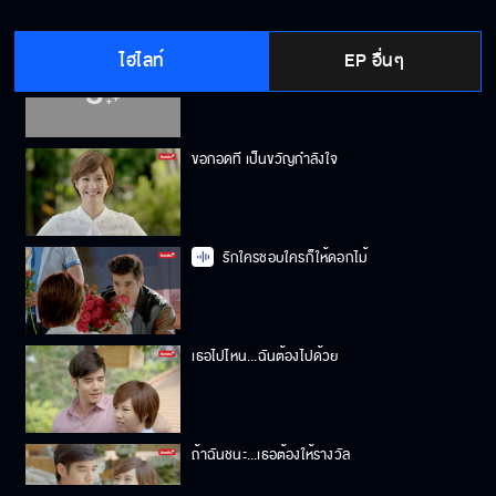
ไฮไลท์
EP อื่นๆ
มือเป็นอะไร
ขอกอดที เป็นขวัญกำลังใจ
รักใครชอบใครก็ให้ดอกไม้
เธอไปไหน...ฉันต้องไปด้วย
ถ้าฉันชนะ...เธอต้องให้รางวัล