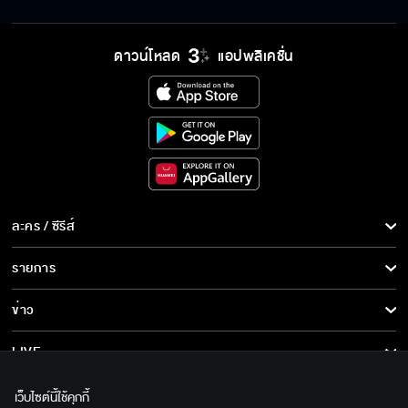
ดาวน์โหลด
แอปพลิเคชั่น
งามแบบนี้เขาเรียกว่า สวยเหมือนนางฟ้า
เกิดโดนหน้าโดนตาเข้าปากขึ้นมาจะทำยังไง
ละคร / ซีรีส์
คุณหลบไปก่อน เดี๋ยวผมจัดการเอง
ละคร/ซีรีส์
รายการ
ซีรีส์นานาชาติ
รายการทั้งหมด
ข่าว
อย่ามายุ่งกับครอบครัวผมอีก
การ์ตูน & เกม
ข่าวทั้งหมด
LIVE
รายการข่าว
ทีวีออนไลน์
เกี่ยวกับเรา
จับมือผมไว้นะคุณ
เว็บไซต์นี้ใช้คุกกี้