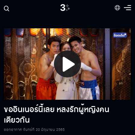
ฉันรู้ความจริงหมดแล้ว เรื่องที่คุณเดิมพันกับพ่อ
ฉัน
นี่คือเมนูซิกเนเจอร์ดริงค์ของผม... อ้อมฟ้าโอบ
ดิน
คุณหายไปตั้งหลายวัน คิดถึงฉันบ้างไหม
Play
ตกลงเราสองคนเป็นอะไรกันแน่
Video
ขออินเนอร์นี้เลย หลงรักผู้หญิงคน
จะไม่ยอมปล่อยให้คุณเป็นอะไรเด็ดขาด
เดียวกัน
ออกอากาศ จันทร์ที่ 20 มิถุนายน 2565