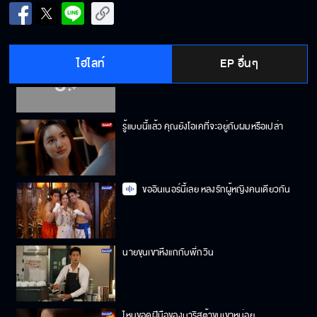
ถ้าไม่พูด ฉันไม่ยอมยกโทษให้
ไฮไลท์
EP อื่นๆ
ต้องทำยังไง คุณถึงอารมณ์ดีขึ้น
รู้แบบนี้แล้ว คุณยังโอเคที่จะอยู่กับผมหรือเปล่า
ขออินเนอร์นี้เลย หลงรักผู้หญิงคนเดียวกัน
นายขุนเขาหึงแกกับพี่กวิน
ไหนขอดูฝีมือของบาริสต้าขุนเขาหน่อย