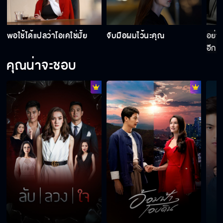
่
พอใช้ได้แปลว่าโอเคใช่มั้ย
จับมือผมไว้นะคุณ
อย่า
สักแก้วมั้ย จะได้หายหงุดหงิด
อีก
คุณน่าจะชอบ
ที่ไม่คุ้มคือ การต้องทนดูสิ่งที่ทุกคนทำมาสูญ
เปล่า
โบราณเชื่อว่าต้องใช้สาวพรหมจรรย์ปักตะไคร้ไล่
ฝนเท่านั้น
ผมจะให้รางวัลคุณ
เริ่มปฏิบัติการได้ !