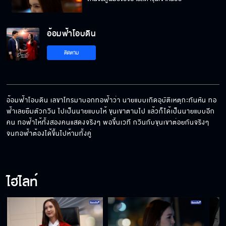
อ้อมฟ้าโอบดิน
ถ้างั้นคุณก็อยู่ข้าง ๆ ฉันสิ
ติดตาม
Fin Special จะบอกก็ไม่บอก เดินหนีตลอดเลย
อ้อมฟ้าโอบดิน เลขาโทรมาบอกทอฟ้าว่า นายแบบเกิดอุบัติเหตุกะทันหัน ทอ
ฟ้าเลยยืมตัวกวิน ไปเป็นนายแบบให้ ขุนเขาตามไป แล้วก็ได้เป็นนายแบบอีก
คน ทอฟ้าให้ทั้งสองคนแสดงจริงๆ พอขึ้นเวที กวินกับขุนเขาต่อยกันจริงๆ 
นี่บ้านคุณเองแท้ ๆ ไม่รู้เหรอไงว่ามีกระจกอยู่
จนทอฟ้าต้องได้ขึ้นไปห้ามทั้งคู่
ไฮไลท์
เป็นลูกผู้ชายต้องกล้า ๆ หน่อย
เรามีโอกาสรอดกี่เปอร์เซ็นต์