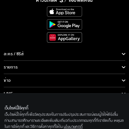
ดาวน์โหลด
แอปพลิเคชั่น
ละคร / ซีรีส์
ละคร/ซีรีส์
รายการ
ซีรีส์นานาชาติ
รายการทั้งหมด
ข่าว
การ์ตูน & เกม
ข่าวทั้งหมด
LIVE
รายการข่าว
ทีวีออนไลน์
เกี่ยวกับเรา
เว็บไซต์นี้ใช้คุกกี้
ข่าวประชาสัมพันธ์
เว็บไซต์นี้ใช้คุกกี้เพื่อวัตถุประสงค์ในการปรับปรุงประสบการณ์ของผู้ใช้ให้ดียิ่งขึ้น
BEC World
ติดตามเราได้ที่
ท่านสามารถศึกษารายละเอียดเพิ่มเติมเกี่ยวกับประเภทของคุกกี้ที่เราจัดเก็บ เหตุผล
ในการใช้คุกกี้ และวิธีการตั้งค่าคุกกี้ได้ใน
นโยบายคุกกี้
รู้จักเรา