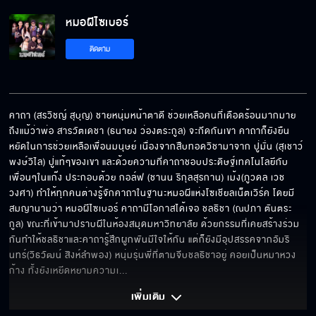
หมอผีไซเบอร์
หมอผีไซเบอร์ EP.12
ติดตาม
หมอผีไซเบอร์ EP.13
คาถา (สรวิชญ์ สุบุญ) ชายหนุ่มหน้าตาดี ช่วยเหลือคนที่เดือดร้อนมากมาย 
ถึงแม้ว่าพ่อ สารวัตเดชา (ธนายง ว่องตระกูล) จะกีดกันเขา คาถาก็ยังยืน
หยัดในการช่วยเหลือเพื่อนมนุษย์ เนื่องจากสืบทอดวิชามาจาก ปู่มั่น (สุเชาว์ 
พงษ์วิไล) ปู่แท้ๆของเขา และด้วยความที่คาถาชอบประดิษฐ์เทคโนโลยีกับ
เพื่อนๆในแก๊ง ประกอบด้วย กอล์ฟ (ชานน ริกุลสุรกาน) เม้ง(ภูวดล เวช
วงศา) ทำให้ทุกคนต่างรู้จักคาถาในฐานะหมอผีแห่งโซเชียลเน็ตเวิร์ค โดยมี
สมญานามว่า หมอผีไซเบอร์ คาถามีโอกาสได้เจอ ชลธิชา (ณปภา ตันตระ
กูล) ขณะที่เข้ามาปราบผีในห้องสมุดมหาวิทยาลัย ด้วยกรรมที่เคยสร้างร่วม
กันทำให้ชลธิชาและคาถารู้สึกผูกพันมีใจให้กัน แต่ก็ยังมีอุปสรรคจากอัมริ
นทร์(วิธวัฒน์ สิงห์ลำพอง) หนุ่มรุ่นพี่ที่ตามจีบชลธิชาอยู่ คอยเป็นหมาหวง
ก้าง ทั้งยังเหยีดหยามความเ
... 
เพิ่มเติม 