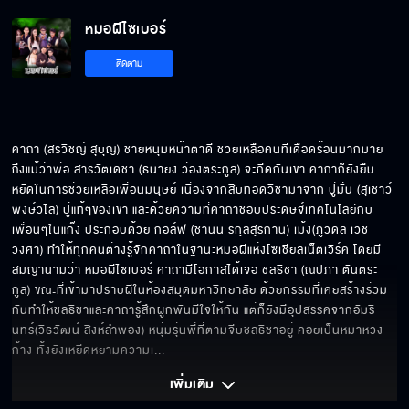
หมอผีไซเบอร์ EP.5
หมอผีไซเบอร์
ติดตาม
หมอผีไซเบอร์ EP.6
คาถา (สรวิชญ์ สุบุญ) ชายหนุ่มหน้าตาดี ช่วยเหลือคนที่เดือดร้อนมากมาย 
ถึงแม้ว่าพ่อ สารวัตเดชา (ธนายง ว่องตระกูล) จะกีดกันเขา คาถาก็ยังยืน
หมอผีไซเบอร์ EP.7
หยัดในการช่วยเหลือเพื่อนมนุษย์ เนื่องจากสืบทอดวิชามาจาก ปู่มั่น (สุเชาว์ 
พงษ์วิไล) ปู่แท้ๆของเขา และด้วยความที่คาถาชอบประดิษฐ์เทคโนโลยีกับ
เพื่อนๆในแก๊ง ประกอบด้วย กอล์ฟ (ชานน ริกุลสุรกาน) เม้ง(ภูวดล เวช
วงศา) ทำให้ทุกคนต่างรู้จักคาถาในฐานะหมอผีแห่งโซเชียลเน็ตเวิร์ค โดยมี
หมอผีไซเบอร์ EP.8
สมญานามว่า หมอผีไซเบอร์ คาถามีโอกาสได้เจอ ชลธิชา (ณปภา ตันตระ
กูล) ขณะที่เข้ามาปราบผีในห้องสมุดมหาวิทยาลัย ด้วยกรรมที่เคยสร้างร่วม
กันทำให้ชลธิชาและคาถารู้สึกผูกพันมีใจให้กัน แต่ก็ยังมีอุปสรรคจากอัมริ
นทร์(วิธวัฒน์ สิงห์ลำพอง) หนุ่มรุ่นพี่ที่ตามจีบชลธิชาอยู่ คอยเป็นหมาหวง
หมอผีไซเบอร์ EP.9
ก้าง ทั้งยังเหยีดหยามความเ
... 
เพิ่มเติม 