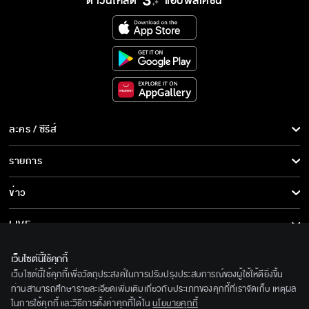
ดาวน์โหลด
แอปพลิเคชั่น
ละคร / ซีรีส์
ละคร/ซีรีส์
รายการ
ซีรีส์นานาชาติ
รายการทั้งหมด
ข่าว
การ์ตูน & เกม
ข่าวทั้งหมด
LIVE
รายการข่าว
ทีวีออนไลน์
เกี่ยวกับเรา
เว็บไซต์นี้ใช้คุกกี้
ข่าวประชาสัมพันธ์
เว็บไซต์นี้ใช้คุกกี้เพื่อวัตถุประสงค์ในการปรับปรุงประสบการณ์ของผู้ใช้ให้ดียิ่งขึ้น
BEC World
ติดตามเราได้ที่
ท่านสามารถศึกษารายละเอียดเพิ่มเติมเกี่ยวกับประเภทของคุกกี้ที่เราจัดเก็บ เหตุผล
ในการใช้คุกกี้ และวิธีการตั้งค่าคุกกี้ได้ใน
นโยบายคุกกี้
รู้จักเรา