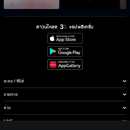
อย่าทิ้งพี่ไปนะ
ดาวน์โหลด
แอปพลิเคชั่น
ผมจะอยู่กับคุณแบบนี้แหละ
เจอกันทีไรมีเรื่องทุกที
ละคร / ซีรีส์
ละคร/ซีรีส์
รายการ
ซีรีส์นานาชาติ
สัญญาบ้าอะไรเนี่ย
รายการทั้งหมด
ข่าว
การ์ตูน & เกม
ข่าวทั้งหมด
LIVE
ผู้ชายคนนี้ไม่ใช่คนที่มีเรื่องด้วย
รายการข่าว
ทีวีออนไลน์