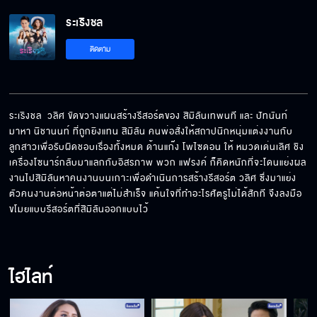
เล่นกับความรู้สึก...สนุกมากนักเหรอ
ระเริงชล
ติดตาม
ปากอย่างนี้ถึงไม่มีผัวไง
ระเริงชล  วลิศ ขัดขวางแผนสร้างรีสอร์ตของ สิมิลันเทพนที และ ปัทนันท์ 
ผมมีค่าพอหรือยัง
มาหา นิชานนท์ ที่ถูกยิงแทน สิมิลัน คนพ่อสั่งให้สถาปนิกหนุ่มแต่งงานกับ
ลูกสาวเพื่อรับผิดชอบเรื่องทั้งหมด ด้านแก๊ง โพไซดอน ให้ หมวดเด่นเลิศ ชิง
เครื่องโซนาร์กลับมาแลกกับอิสรภาพ พวก แฟรงค์ ก็คิดหนักที่จะโดนแย่งผล
งานไปสิมิลันหาคนงานบนเกาะเพื่อดำเนินการสร้างรีสอร์ต วลิศ ซึ่งมาแย่ง
คุณอยู่ห่างฉันสักพักดีกว่า
ตัวคนงานต่อหน้าต่อตาแต่ไม่สำเร็จ แค้นใจที่ทำอะไรศัตรูไม่ได้สักที จึงลงมือ
ขโมยแบบรีสอร์ตที่สิมิลันออกแบบไว้
คุณเคยฟังผมบ้างมั้ย
ไฮไลท์