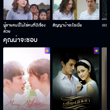
อยากเรียนว่ายน้ำให้เป็นเร็ว ๆ
ทำไมคุณไม่อยากแต่งงานกับผม
ผู้ชายคนนี้ไม่ใช่คนที่มีเรื่อง
สัญญาบ้าอะไรเนี่ย
เจอกั
ด้วย
คุณน่าจะชอบ
อย่าบอกนะว่าสระยางแค่นี้คุณยังไม่โอเค
ต้องเกี่ยวก้อยสัญญาด้วย
ทำไมถึงกลัวน้ำ
คิดว่าถ่ายแบบอยู่หรือไง ลุกออกไปสิ