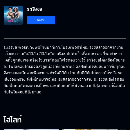
ระเริงชล
คุณอยู่ห่างฉันสักพักดีกว่า
ติดตาม
คุณเคยฟังผมบ้างมั้ย
ระเริงชล พ่อธัญกับพ่อโทนมาที่เกาะไม้ร่มเพื่อทำให้ระเริงชลลาออกจากงาน 
แล้วแต่งงานกับสิมิลัน สิมิลันกับระเริงชลไปดำน้ำเพื่องมหาของที่พ่อทำหาย 
แต่ทั้งคู่กลับเจอเครื่องโซนาร์ที่กลุ่มโพไซดอนวางไว้ ระเริงชลได้เครื่องโซนาร์
อยากเรียนว่ายน้ำให้เป็นเร็ว ๆ
ไป โพไซดอนโกรธจัดสั่งลูกน้องให้ตามล่าตัว วลิศแค้นใจสิมิลันมากขึ้นทุกวัน 
จึงวางแผนกับพ่อเพื่อหาทางกำจัดสิมิลัน โทนกับสิมิลันไม่อยากให้ระเริงชล
เสี่ยงอันตราย จึงให้โทนมาขอให้ระเริงชลลาออกจากงาน ระเริงชลเสียใจที่สิมิ
ลันเป็นคนคิดแผนการนี้ เพราะเขาคือคนที่เข้าใจเธอมากที่สุด แฟรงค์ร่วมมือ
กับโพไซดอนที่สั่งฆ่าผอ
ทำไมคุณไม่อยากแต่งงานกับผม
ไฮไลท์
อย่าบอกนะว่าสระยางแค่นี้คุณยังไม่โอเค