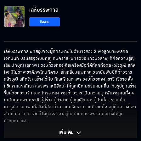
เล่ห์บรรพกาล EP.9[5/5]
เล่ห์บรรพกาล
ติดตาม
เล่ห์บรรพกาล บทสรุปของผู้ที่กระหายในอำนาจของ 2 พ่อลูกนายพลคิด 
(อภินันท์ ประเสริฐวัฒนกุล) กับคราส (นัทธวัชร์ แก้วบัวสาย) ก็คือความสูญ
เสีย ปักบุญ (สุภาพร วงษ์ถ้วยทอง)คือเครื่องมือที่ดีที่สุดที่อดุล (ณัฐวุฒิ สกิด
ใจ) มีไม่ว่าจะชาติภพไหนก็ตาม เล่ห์เหลี่ยมแห่งกาลเวลานับพันปีที่ท้าววาร 
(ณัฐวุฒิ สกิดใจ) สร้างไว้กับ ทิณสรี (สุภาพร วงษ์ถ้วยทอง) ราวิ (จิรายุ ตั้ง
ศรีสุข) และศศิณา (ณฐพร เตมีรักษ์) ได้ถูกเปิดเผยจนหมดสิ้น เทวรูปถูกสร้าง
ขึ้นด้วยความรัก โลภ โกรธ หลง ของท้าววาร เป็นความผูกพันของคนทั้ง 4 
คนในทุกภพทุกชาติ ผู้สร้าง ผู้ทำลาย ผู้สูญเสีย และ ผู้ปกป้อง รวมเป็น
เทวรูปกาลเทพ เมื่อถึงที่สุดแล้วความศรัทธาความดีงามก็จะอยู่คุ้มครองโลก
สืบไป ความเลวร้ายก็ได้ถูกจองจำอยู่ในที่อันควรเพราะทุกอย่างได้ถูก
กำหนดมาแล
... 
เพิ่มเติม 