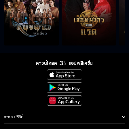
ดาวน์โหลด
แอปพลิเคชั่น
ละคร / ซีรีส์
ละคร/ซีรีส์