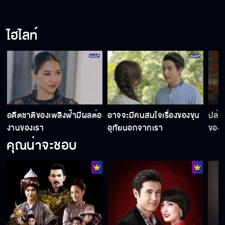
ไฮไลท์
อดีตชาติของเพลิงฟ้ามีผลต่อ
อาจจะมีคนสนใจเรื่องของขุน
ปล่อ
งานของเรา
อุทัยนอกจากเรา
ของม
คุณน่าจะชอบ