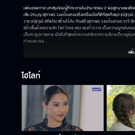
เล่ห์บรรพกาล บทสรุปของผู้ที่กระหายในอำนาจของ 2 พ่อลูกนายพลคิด (อ
เสีย ปักบุญ (สุภาพร วงษ์ถ้วยทอง)คือเครื่องมือที่ดีที่สุดที่อดุล (ณัฐวุ
วาร (ณัฐวุฒิ สกิดใจ) สร้างไว้กับ ทิณสรี (สุภาพร วงษ์ถ้วยทอง) ราวิ (จิ
สร้างขึ้นด้วยความรัก โลภ โกรธ หลง ของท้าววาร เป็นความผูกพันของคนท
เป็นเทวรูปกาลเทพ เมื่อถึงที่สุดแล้วความศรัทธาความดีงามก็จะอยู่คุ้
กำหนดมาแล
... 
เพิ่
ไฮไลท์