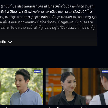
ภินันท์ ประเสริฐวัฒนกุล) กับคราส (นัทธวัชร์ แก้วบัวสาย) ก็คือความสูญ
ฒิ สกิดใจ) มีไม่ว่าจะชาติภพไหนก็ตาม เล่ห์เหลี่ยมแห่งกาลเวลานับพันปีที่ท้าว
รายุ ตั้งศรีสุข) และศศิณา (ณฐพร เตมีรักษ์) ได้ถูกเปิดเผยจนหมดสิ้น เทวรูปถูก
ั้ง 4 คนในทุกภพทุกชาติ ผู้สร้าง ผู้ทำลาย ผู้สูญเสีย และ ผู้ปกป้อง รวม
มครองโลกสืบไป ความเลวร้ายก็ได้ถูกจองจำอยู่ในที่อันควรเพราะทุกอย่างได้ถูก
มเติม 