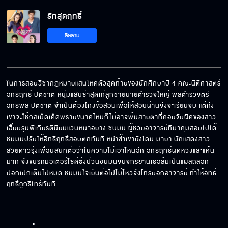
รักสุดฤทธิ์
รักสุดฤทธิ์ EP.8
ติดตาม
รักสุดฤทธิ์ EP.9
ในการสอบวิชากฎหมายแสนโหดตัวสุดท้ายของนักศึกษาปี 4 คณะนิติศาสตร์ 
อิทธิฤทธิ์ ปติชาติ หนุ่มแสบซ่าสุดเท่ลูกชายนายตำรวจใหญ่ พลตำรวจตรี 
อิทธิพล ปติชาติ จำเป็นต้องโกงข้อสอบเพื่อให้สอบผ่านจึงจะเรียนจบ แต่ถึง
รักสุดฤทธิ์ EP.10
เขาจะใช้กลเม็ดเด็ดพรายขนาดไหนก็ไม่อาจพ้นสายตาที่คอยจับผิดของสาว
เฮี๊ยบรุ่นพี่เกียรตินิยมแว่นหนาอย่าง ชนมน ผู้ช่วยอาจารย์ที่มาคุมสอบไปได้ 
ชนมนปรับให้อิทธิฤทธิ์สอบตกทันที หนำซ้ำเขายังโดน มาย่า นักแสดงสาว
สวยดาวรุ่งเพื่อนสนิทต่อว่าในความไม่เอาไหนอีก อิทธิฤทธิ์ผิดหวังและแค้น
มาก จึงขับรถมอเตอร์ไซด์ซิ่งป่วนชนมนจนจักรยานเธอล้มเป็นแผลถลอก
รักสุดฤทธิ์ EP.11
ปอกเปิกเต็มไปหมด ชนมนใจเย็นต่อไปไม่ไหวจึงโทรบอกอาจารย์ ทำให้อิทธิ์
ฤทธิ์ถูกรีไทร์ทันที
รักสุดฤทธิ์ EP.12