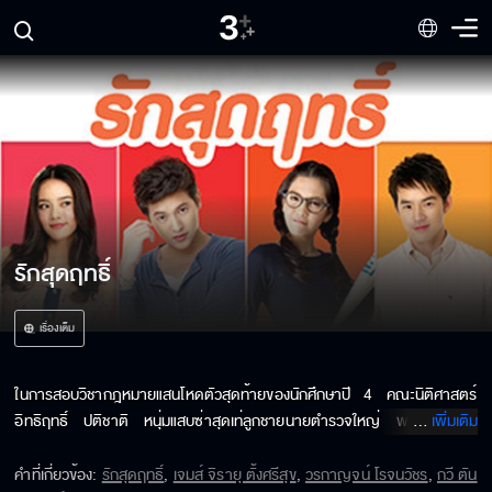
รักสุดฤทธิ์
เรื่องเต็ม
ในการสอบวิชากฎหมายแสนโหดตัวสุดท้ายของนักศึกษาปี 4 คณะนิติศาสตร์ 
อิทธิฤทธิ์ ปติชาติ หนุ่มแสบซ่าสุดเท่ลูกชายนายตำรวจใหญ่ พลตำรวจตรี 
...
เพิ่มเติม
อิทธิพล ปติชาติ จำเป็นต้องโกงข้อสอบเพื่อให้สอบผ่านจึงจะเรียนจบ แต่ถึงเขา
จะใช้กลเม็ดเด็ดพรายขนาดไหนก็ไม่อาจพ้นสายตาที่คอยจับผิดของสาวเฮี๊ยบรุ่
คำที่เกี่ยวข้อง
:
รักสุดฤทธิ์
,
เจมส์ จิรายุ ตั้งศรีสุข
,
วรกาญจน์ โรจนวัชร
,
กวี ตัน