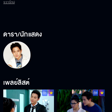
นพี่เกียรตินิยมแว่นหนาอย่าง ชนมน ผู้ช่วยอาจารย์ที่มาคุมสอบไปได้ ชนมนปรับ
จรารักษ์
ให้อิทธิฤทธิ์สอบตกทันที หนำซ้ำเขายังโดน มาย่า นักแสดงสาวสวยดาวรุ่งเพื่อน
สนิทต่อว่าในความไม่เอาไหนอีก อิทธิฤทธิ์ผิดหวังและแค้นมาก จึงขับรถมอเตอร์
ไซด์ซิ่งป่วนชนมนจนจักรยานเธอล้มเป็นแผลถลอกปอกเปิกเต็มไปหมด ชนมน
ใจเย็นต่อไปไม่ไหวจึงโทรบอกอาจารย์ ทำให้อิทธิ์ฤทธิ์ถูกรีไทร์ทันที
ดารา/นักแสดง
เพลย์ลิสต์