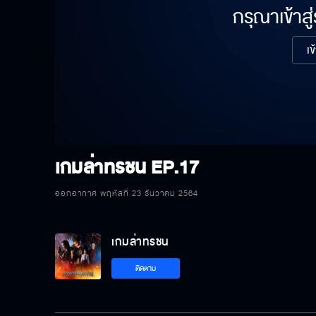
กรุณาเข้าสู
เข
เกมล่าทรชน
EP.17
ออกอากาศ พฤหัสที่ 23 ธันวาคม 2564
เกมล่าทรชน
ติดตาม