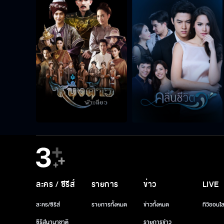
ละคร / ซีรีส์
รายการ
ข่าว
LIVE
ละคร/ซีรีส์
รายการทั้งหมด
ข่าวทั้งหมด
ทีวีออนไล
ซีรีส์นานาชาติ
รายการข่าว