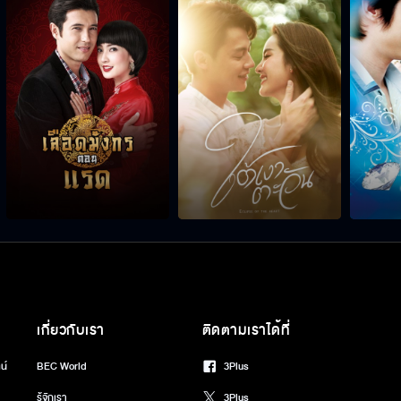
เกี่ยวกับเรา
ติดตามเราได้ที่
น์
BEC World
3Plus
รู้จักเรา
3Plus