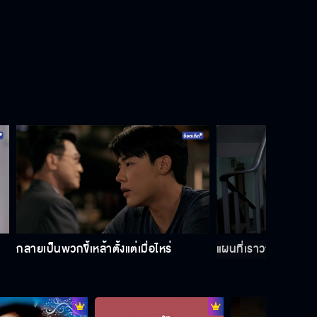
เกมล่าทรชน EP.17[7/8]
เกมล่าทรชน EP.17[8/8]
กลายเป็นพวกขี้เหล้าตั้งแต่เมื่อไหร่
แผนที่เราวางไว้ทั้งหม