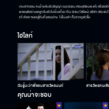
เกมล่าทรชน คนร้ายจับตัวอัญญา (นรวรรณ เศรษฐรัตนพงศ์) เพื่อล่อให้
พลอยติดร่างแหถูกจับตัวไปด้วยทั้งมาวิน (จรณ โสรัตน์) ลลิสา (พิมพ์ปว
รวี เกิดการต่อสู้กันทั้งสองฝ่าย  ไอ้โม่งดำ ก็ปรากฏตัวขึ้น
ไฮไลท์
ฉันรู้นะว่าพี่ชอบสารวัตรนนท์
สารวัตรคนเดิ
คุณน่าจะชอบ