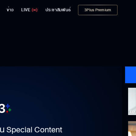
ข่าว
LIVE
ประชาสัมพันธ์
3Plus Premium
าเป็น Special Content