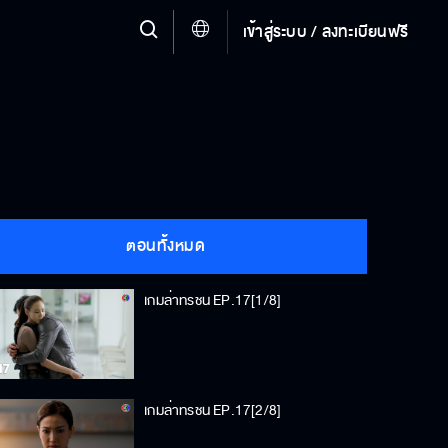
เข้าสู่ระบบ / ลงทะเบียนฟรี
ตอนทั้งหมด
เกมล่าทรชน EP.17[1/8]
เกมล่าทรชน EP.17[2/8]