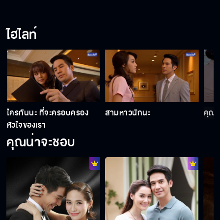
อย่ารัดแน่นสิคะ หายใจไม่ออก
ไฮไลท์
ให้ไปส่งที่บ้าน มันเสียหายมากนักหรือไง
อย่าเข้ามาใกล้ ถอยออกไปเดี๋ยวนี้
ใครกันนะ ที่จะครอบครอง
สามหาวนักนะ
คุณพ
หัวใจของเรา
คุณน่าจะชอบ
อย่าคิดนะว่าพี่สาวฉันอยากเป็นสะใภ้จ้าวจนตัว
สั่น
หยุดเดี๋ยวนี้นะ นายยอด