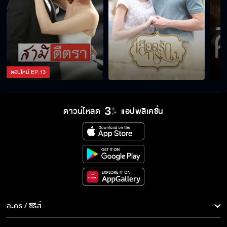
ผมชื่อ พล ไม่ใช่คุณชายชื่อยาว
ฉันขอฟาดเธอหน่อยเถอะ
ตอนใหม่
EP.
13
ดาวน์โหลด
แอปพลิเคชั่น
ไม่จำเป็นต้องขอโทษ เพราะเธอก็ทำกางเกงฉัน
เปียก
ของที่คุณชายให้ มีค่ากับหญิงเสมอ
คุณพระที่ไหนเล่า นี่คุณชาย
ละคร / ซีรีส์
ละคร/ซีรีส์