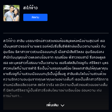
สะใภ้จ้าว
ฉิบหาย ตายห่า แม่มึง
ติดตาม
อย่างน้อยฉันก็รู้ว่า ควรให้มันเย็นลงก่อนแล้วค่อย
กิน
สะใภ้จ้าว สาลิน บรรณารักษ์สาวสวยของห้องสมุดแห่งหนึ่งย่านสุรวงศ์ เธอ
เป็นบุตรสาวของเจ้านายพระองค์หนึ่งซึ่งสิ้นชีพิตักษัยเป็นเวลานานแล้ว กับ 
อุ่นเรือน ธิดาสาวชาวสวนเมืองนนทบุรี เมื่อสามีเสียชีวิตลง อุ่นเรือนยังคง
ไหว้ดีๆ ก็เป็น แต่เมื่อกี้ไม่ยอมไหว้ฉัน
สำนึกในบุญคุณข้าวแดงแกงร้อนจาก คุณสร้อย พี่สาวของสามี ซึ่งคอยดูแล
เธอ และบุตรสาวทั้งสองมาเป็นเวลานาน เธอจึงตัดสินใจอยู่กับ ศรีจิตรา บุตร
สาวคนโตที่บ้านราชดำริ ซึ่งเป็นบ้านของคุณสร้อย โดยยกสาลินให้คุณตาคุณ
ยายซึ่งอยู่ที่บ้านสวนเมืองนนทบุรีเป็นผู้เลี้ยงดู สาลินเติบโตในบ้านสวนด้วย
ผู้ชายพวกนั้นเขาคิด แล้วเธอก็เปิดโอกาสให้เขา
ความรักความอบอุ่นจากคุณตาคุณยายอย่างเต็มที่ เธอเป็นเด็กสาวที่รักการ
คิดเสียด้วย
อ่านหนังสือเฉลียวฉลาด สดใส ร่าเริง และมีความเป็นตัวของตัวเองอย่างเต็ม
ที่ ผิดกับศรีจิตราผู้เป็นพี่สาวซึ่งเติบโตมาอย่างเรียบร้อย อ่อนหวาน เก่ง
การบ้านกา
... 
อย่าเพิ่งตัดสิน บางทีหน้าปกกับเนื้อในมันต่างกัน
เพิ่มเติม 