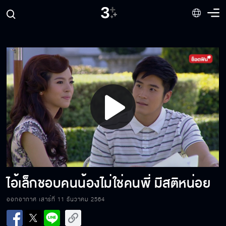
ถ้าใครอยู่ใกล้ฉัน ก็ต้องหลงรักฉันหมดเลยงั้นเห
รอ
เขาเรียกว่า จับมือเธอมาดมไง
Play
All For One And One For All
Video
แต่งงานเมื่อไหร่ แล้วจะให้อ่าน
ไอ้เล็กชอบคนน้องไม่ใช่คนพี่ มีสติหน่อย
ออกอากาศ เสาร์ที่ 11 ธันวาคม 2564
เป็นห่วงฉันด้วยเหรอ