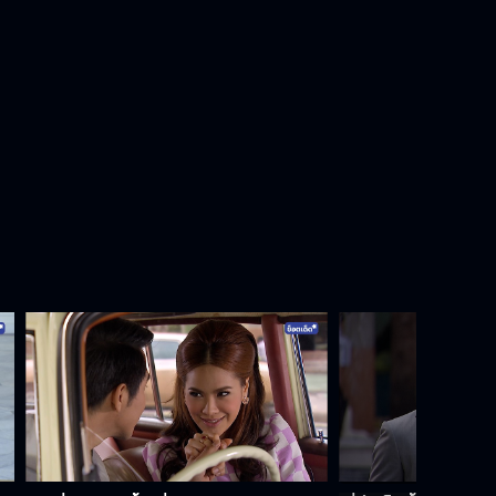
ฉันขอฟาดเธอหน่อยเถอะ
ไม่จำเป็นต้องขอโทษ เพราะเธอก็ทำ
กางเกงฉันเปียก
ของที่คุณชายให้ มีค่ากับหญิงเสมอ
คุณพระที่ไหนเล่า นี่คุณชาย