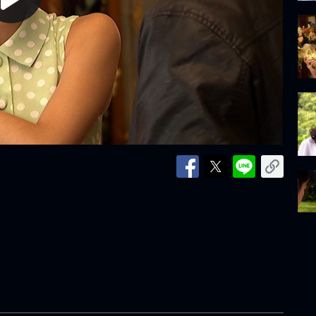
lay
ideo