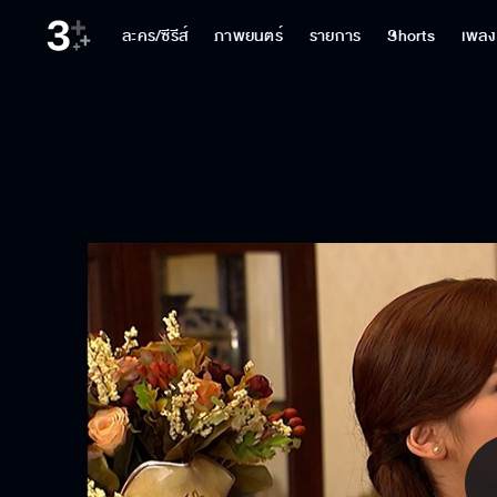
ละคร/ซีรีส์
ภาพยนตร์
รายการ
Shorts
เพลง