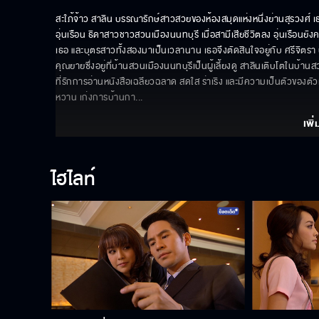
สะใภ้จ้าว สาลิน บรรณารักษ์สาวสวยของห้องสมุดแห่งหนึ่งย่านสุรวงศ์ เธ
อุ่นเรือน ธิดาสาวชาวสวนเมืองนนทบุรี เมื่อสามีเสียชีวิตลง อุ่นเรือน
เธอ และบุตรสาวทั้งสองมาเป็นเวลานาน เธอจึงตัดสินใจอยู่กับ ศรีจิตร
คุณยายซึ่งอยู่ที่บ้านสวนเมืองนนทบุรีเป็นผู้เลี้ยงดู สาลินเติบโตใน
ที่รักการอ่านหนังสือเฉลียวฉลาด สดใส ร่าเริง และมีความเป็นตัวของตัวเอ
หวาน เก่งการบ้านกา
... 
เพิ่
ไฮไลท์