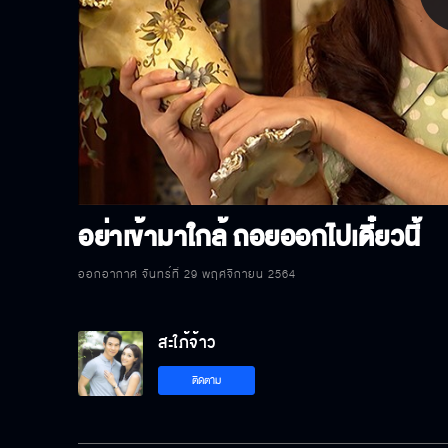
P
V
อย่าเข้ามาใกล้ ถอยออกไปเดี๋ยวนี้
ออกอากาศ จันทร์ที่ 29 พฤศจิกายน 2564
สะใภ้จ้าว
ติดตาม