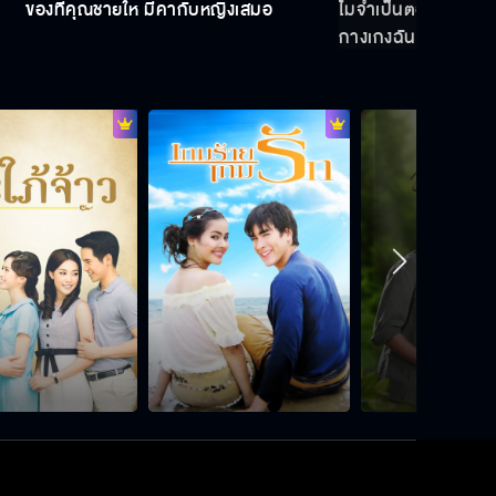
ของที่คุณชายให้ มีค่ากับหญิงเสมอ
ไม่จำเป็นต้องขอโทษ 
สามหาวนักนะ
กางเกงฉันเปียก
ใครกันนะ ที่จะครอบครองหัวใจของเรา