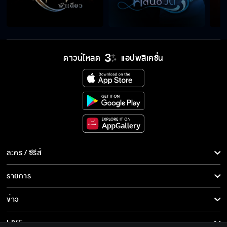
คุณมาหลับข้างๆ ผมก็ได้นะ
ดาวน์โหลด
แอปพลิเคชั่น
กาแฟมั้ยคะ…เดี๋ยวฉันไปชงให้
คุณต้องการแก้แค้นใช่มั้ย
ละคร / ซีรีส์
ไม่กินลูกชิ้นเหรอ...งั้นฉันขอ
ละคร/ซีรีส์
รายการ
ซีรีส์นานาชาติ
รายการทั้งหมด
ข่าว
สารวัตรมีแฟนหรือยัง
การ์ตูน & เกม
ข่าวทั้งหมด
LIVE