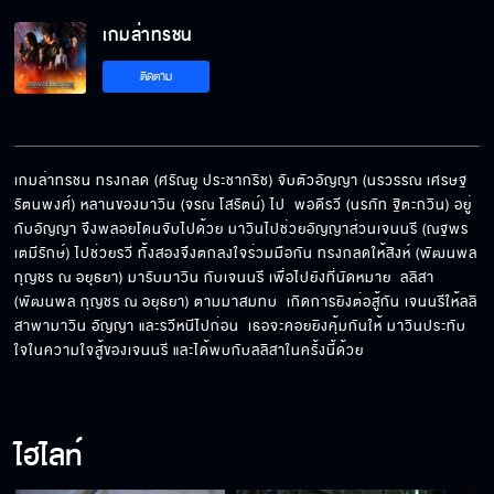
เกมล่าทรชน
ดีใจนะที่คุณมา
ติดตาม
คุณเป็นตำรวจ ส่วนฉันเป็นอีขี้คุก
เกมล่าทรชน ทรงกลด (ศรัณยู ประชากริช) จับตัวอัญญา (นรวรรณ เศรษฐ
รัตนพงศ์) หลานของมาวิน (จรณ โสรัตน์) ไป  พอดีรวี (นรภัท ฐิตะกวิน) อยู่
กับอัญญา จึงพลอยโดนจับไปด้วย มาวินไปช่วยอัญญาส่วนเจนนรี (ณฐพร 
เราอย่าเจอหน้ากันอีกเลย
เตมีรักษ์) ไปช่วยรวี ทั้งสองจึงตกลงใจร่วมมือกัน ทรงกลดให้สิงห์ (พัฒนพล 
กุญชร ณ อยุธยา) มารับมาวิน กับเจนนรี เพื่อไปยังที่นัดหมาย  ลลิสา 
(พัฒนพล กุญชร ณ อยุธยา) ตามมาสมทบ  เกิดการยิงต่อสู้กัน เจนนรีให้ลลิ
สาพามาวิน อัญญา และรวีหนีไปก่อน  เธอจะคอยยิงคุ้มกันให้ มาวินประทับ
มันคุ้มแล้วเหรอที่ทำอยู่
ใจในความใจสู้ของเจนนรี และได้พบกับลลิสาในครั้งนี้ด้วย
ไฮไลท์
แม่ต้องตายเพราะแก