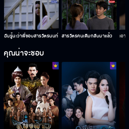
พี่เป็นใครกันแน่
ฉันรู้นะว่าพี่ชอบสารวัตรนนท์
สารวัตรคนเดิมกลับมาแล้ว
เอาแ
ไอ้ชาติชั่ว…นี่มึงขู่กูเหรอ
คุณน่าจะชอบ
ถ้ามึงแน่จริงก็เข้ามา
ผมจะหาทางช่วยคุณเอง
จะอยู่เคียงข้างคุณจนวินาทีสุดท้าย