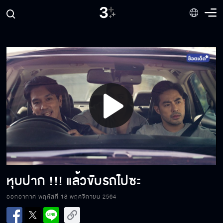
ฉันต้องไม่มีตัวตนสำหรับใคร
ระหว่างเราไม่มีอะไรติดค้างกันอีกแล้ว
Play
เกมนี้ไม่มีรูปแบบ ไม่มีกฎเกณฑ์
Video
ฉันไม่รู้ว่ามันจะเกิดอะไรขึ้นกับชีวิตฉันบ้าง
หุบปาก !!! แล้วขับรถไปซะ
ออกอากาศ พฤหัสที่ 18 พฤศจิกายน 2564
แฟนเก่าเหรอ มองกันด้วยสายตาแบบนั้น