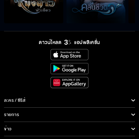
ดาวน์โหลด
แอปพลิเคชั่น
ละคร / ซีรีส์
ละคร/ซีรีส์
รายการ
ซีรีส์นานาชาติ
รายการทั้งหมด
ข่าว
การ์ตูน & เกม
ข่าวทั้งหมด