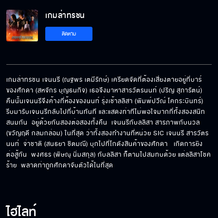
เกมล่าทรชน
เกมล่าทรชน EP.3[8/8]
ติดตาม
เกมล่าทรชน เจนนรี (ณฐพร เตมีรักษ์) เครียดจัดที่ต้องเสี่ยงตายอยู่ที่บาร์
ของศักดา (สหจักร บุญธนกิจ) เธอจึงมาหาสารวัตรนนท์ (ปริญ สุภารัตน์) 
คืนนั้นเจนนรีจึงค้างที่ห้องของนนท์ รุ่งเช้าลลิสา (พิมพ์ปวีณ์ โคกระบินทร์) 
รีบมารับเจนนรีกลับไปที่บ้านทันที และแสดงท่าทีไม่พอใจมากที่ทั้งสองสนิท
สนมกัน  อยู่ด้วยกันสองต่อสองทั้งคืน  เจนนรีกับลลิสา สารภาพกับนวล 
(ขวัญฤดี กลมกล่อม) ในที่สุด ว่าทั้งสองทำงานที่หน่วย SIC เจนนรี สารวัตร
นนท์  จ่าชาติ (สนธยา ชิตมณี) บุกไปที่โกดังสินค้าของศักดา   เกิดการยิง
ต่อสู้กัน  พงศธร (พิษณุ นิ่มสกุล) กับลลิสา ก็ตามไปสมทบด้วย แต่ลลิสาโชค
ร้าย  พลาดท่าถูกศักดาจับตัวได้ในที่สุด
ไฮไลท์