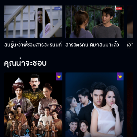
ฉันรู้นะว่าพี่ชอบสารวัตรนนท์
สารวัตรคนเดิมกลับมาแล้ว
เอาแ
คุณน่าจะชอบ