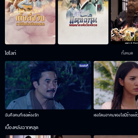
ไฮไลท์
ทั้งหมด
ฉันคือคนที่เธอต้องรัก
เธอโดนอาคมของไอผีร้ายเเล้
เบื้องหลังฉากหลุด