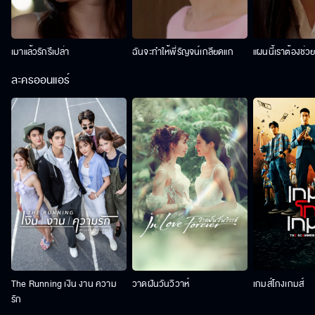
เมาแล้วรักรึเปล่า
ฉันจะทำให้พี่รัญจน์เกลียดแก
แผนนี้เราต้องช่ว
ละครออนแอร์
The Running เงิน งาน ความ
วาดฝันวันวิวาห์
เกมส์โกงเกมส์
รัก