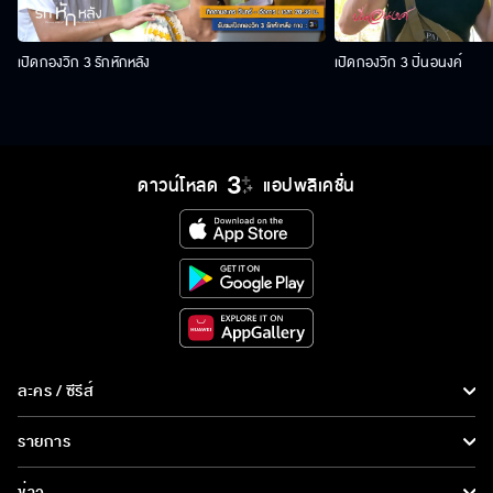
เปิดกองวิก 3 รักหักหลัง
เปิดกองวิก 3 ปิ่นอนงค์
ดาวน์โหลด
แอปพลิเคชั่น
ละคร / ซีรีส์
ละคร/ซีรีส์
รายการ
ซีรีส์นานาชาติ
รายการทั้งหมด
ข่าว