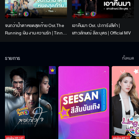
จนกว่าน้ำตาหยดสุดท้าย Ost.The
เอาคืนมา Ost. ปะการังสีดำ |
Running เงิน งาน ความรัก | Tinn |
เสาวลักษณ์ ลีละบุตร | Official MV
Official MV
รายการ
ทั้งหมด
ตอนใหม่
EP.
127
ตอนใหม่
EP.
11