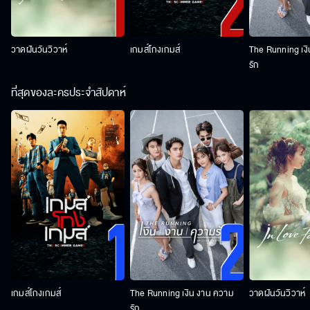
วาดฝันวันวิวาห์
เกมส์โกงเกมส์
The Running เง
รัก
ที่สุดของละครประจำสัปดาห์
เกมส์โกงเกมส์
The Running เงิน งาน ความ
วาดฝันวันวิวาห์
รัก