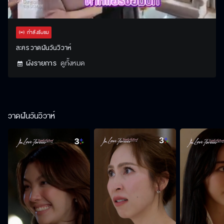
Stream
Unmute
Settings
Type
กำลังรับชม
ละคร วาดฝันวันวิวาห์
ผังรายการ
ดูทั้งหมด
วาดฝันวันวิวาห์