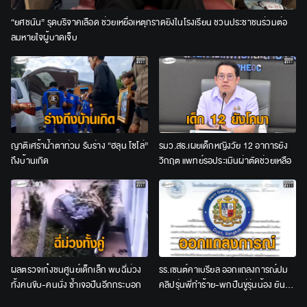
“ยศชนัน” รุดบริจาคเลือด ช่วยเหยื่อเหตุกราดยิงในโรงเรียน ชวนประชาชนร่วมต่อ
ลมหายใจผู้บาดเจ็บ
ญาติเศร้าน้ำตาท่วม รับร่าง “ฮลุน โซโล่”
รมว.สธ.เผยเด็กหญิงวัย 12 อาการยัง
ถึงบ้านเกิด
วิกฤต แพทย์รอประเมินผ่าตัดช่วยเหลือ
ผลตรวจเก๋งชนศูนย์เด็กเล็ก พบฉี่ม่วง
รร.เซนต์คาเบรียล ออกแถลงการณ์ปม
ทั้งคนขับ-คนนั่ง ซ้ำเจอปืนอีกกระบอก
คลิปรุ่นพี่ทำร้าย-พกปืนขู่รุ่นน้อง ยัน
ลงโทษเด็ดขาด ไม่สนับสนุนความรุนแรง