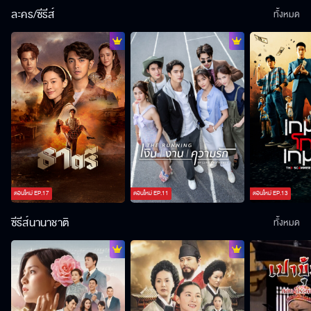
ละคร/ซีรีส์
ทั้งหมด
ตอนใหม่
EP.
17
ตอนใหม่
EP.
11
ตอนใหม่
EP.
13
ซีรีส์นานาชาติ
ทั้งหมด