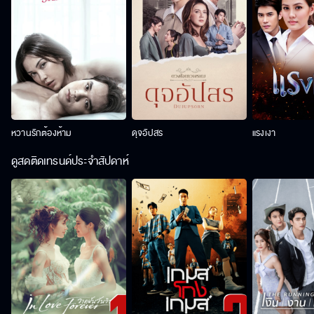
หวานรักต้องห้าม
ดุจอัปสร
แรงเงา
ดูสดติดเทรนด์ประจำสัปดาห์