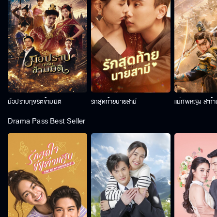
มือปราบทุจริตข้ามมิติ
รักสุดท้ายนายสามี
แม่ทัพหญิง สะท้
Drama Pass Best Seller