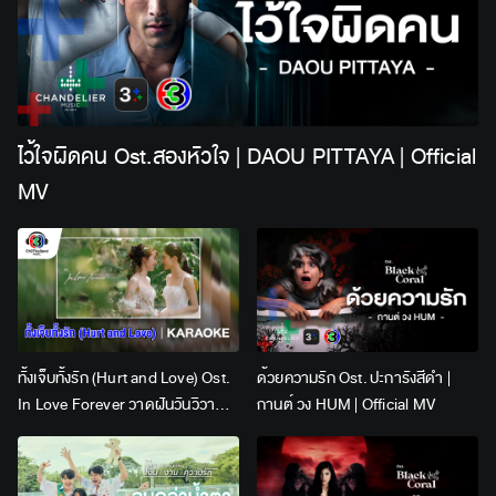
ไว้ใจผิดคน Ost.สองหัวใจ | DAOU PITTAYA | Official
MV
ทั้งเจ็บทั้งรัก (Hurt and Love) Ost.
ด้วยความรัก Ost. ปะการังสีดำ |
In Love Forever วาดฝันวันวิวาห์ |
กานต์ วง HUM | Official MV
Lingling Kwong x Orm
Kornnaphat | Official Karaoke