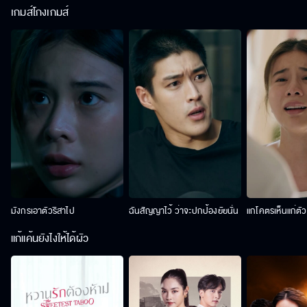
เกมส์โกงเกมส์
มังกรเอาตัวริสาไป
ฉันสัญญาไว้ ว่าจะปกป้องยัยนั่น
แกโคตรเห็นแก่ตั
แก้แค้นยังไงให้ได้ผัว