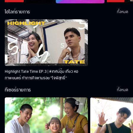
ไฮไลท์รายการ
ทั้งหมด
Highlight Tate Time EP.3 | #เทศน์อุ้ม เที่ยว หอ
ภาพยนตร์ ทำภารกิจตามรอย “ใจพิสุทธิ์“
ทีเซอร์รายการ
ทั้งหมด