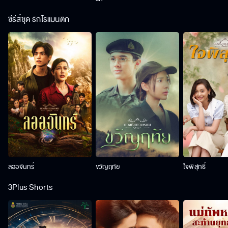
ซีรีส์ชุด รักโรแมนติก
ลออจันทร์
ขวัญฤทัย
ใจพิสุทธิ์
3Plus Shorts