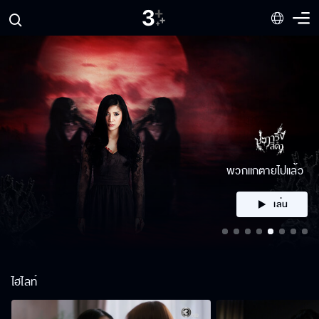
คลิก
ไฮไลท์