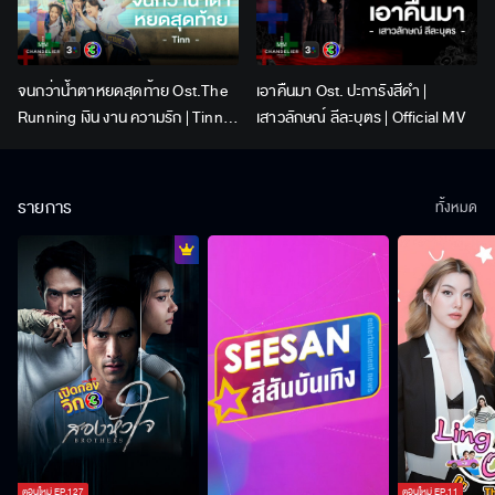
จนกว่าน้ำตาหยดสุดท้าย Ost.The
เอาคืนมา Ost. ปะการังสีดำ |
Running เงิน งาน ความรัก | Tinn |
เสาวลักษณ์ ลีละบุตร | Official MV
Official MV
รายการ
ทั้งหมด
ตอนใหม่
EP.
127
ตอนใหม่
EP.
11