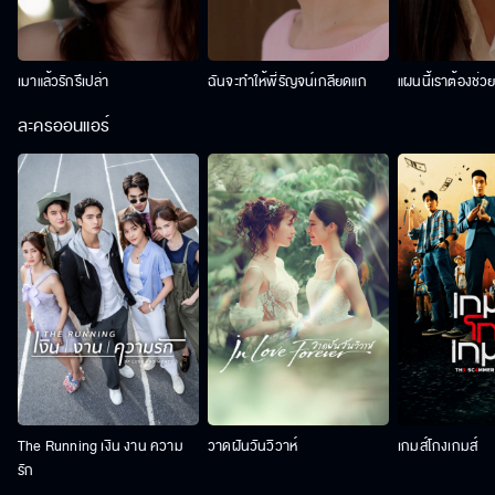
เมาแล้วรักรึเปล่า
ฉันจะทำให้พี่รัญจน์เกลียดแก
แผนนี้เราต้องช่ว
ละครออนแอร์
The Running เงิน งาน ความ
วาดฝันวันวิวาห์
เกมส์โกงเกมส์
รัก