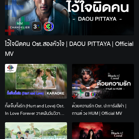
ไว้ใจผิดคน Ost.สองหัวใจ | DAOU PITTAYA | Official
MV
ทั้งเจ็บทั้งรัก (Hurt and Love) Ost.
ด้วยความรัก Ost. ปะการังสีดำ |
In Love Forever วาดฝันวันวิวาห์ |
กานต์ วง HUM | Official MV
Lingling Kwong x Orm
Kornnaphat | Official Karaoke