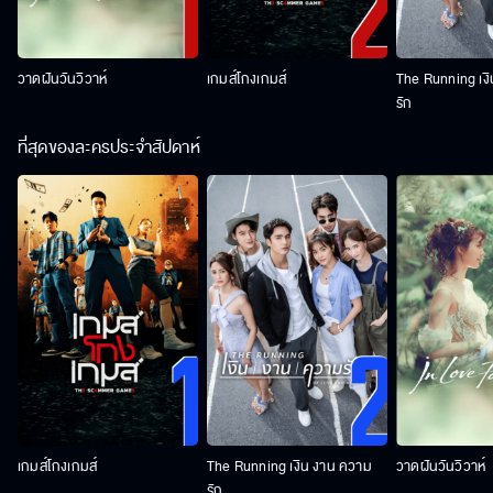
วาดฝันวันวิวาห์
เกมส์โกงเกมส์
The Running เง
รัก
ที่สุดของละครประจำสัปดาห์
เกมส์โกงเกมส์
The Running เงิน งาน ความ
วาดฝันวันวิวาห์
รัก