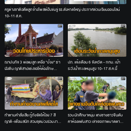
ครูต่างชาติอดีตลูกจ้างโพสต์ปืนข่มขู่ รร.ดังหาดใหญ่ ประกาศด่วนเรียนออนไลน์
10-11 ส.ค.
ฌาปนกิจ 3 พ่อแม่ลูก เหยื่อ “ป๋อง” ฆ่า
ปภ. แจ้งเตือน 6 จังหวัด - กทม. เฝ้า
ฝังดิน ญาติสาปแช่งขอให้ต้องโทษ
ระวังน้ำทะเลหนุนสูง 10-17 ส.ค.นี้
ประหาร
ทำตามคำสั่งเสีย กู้ภัยจัดให้โลง 7 สี
รวบนักศึกษาหนุ่ม แทงชายชาวจีนดับ
ญาติ-เพื่อนสนิท สวมชุดม่วงร่วมงาน
คาห้องแฟนสาว เล่าเจอภาพบาดตา
ศพป้าวัย 65
อ้างไม่ได้ตั้งใจสังหาร