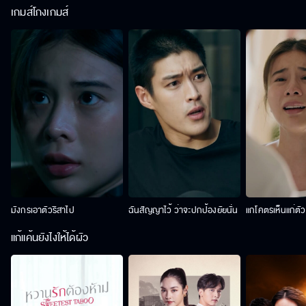
เกมส์โกงเกมส์
มังกรเอาตัวริสาไป
ฉันสัญญาไว้ ว่าจะปกป้องยัยนั่น
แกโคตรเห็นแก่ตั
แก้แค้นยังไงให้ได้ผัว