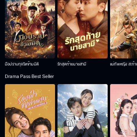
มือปราบทุจริตข้ามมิติ
รักสุดท้ายนายสามี
แม่ทัพหญิง สะท้
Drama Pass Best Seller