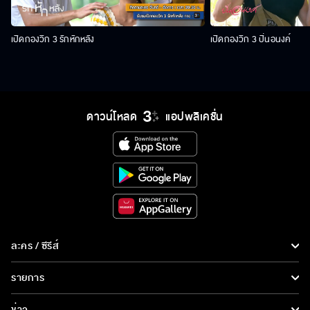
เปิดกองวิก 3 รักหักหลัง
เปิดกองวิก 3 ปิ่นอนงค์
ดาวน์โหลด
แอปพลิเคชั่น
ละคร / ซีรีส์
ละคร/ซีรีส์
รายการ
ซีรีส์นานาชาติ
รายการทั้งหมด
ข่าว