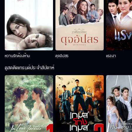
หวานรักต้องห้าม
ดุจอัปสร
แรงเงา
ดูสดติดเทรนด์ประจำสัปดาห์