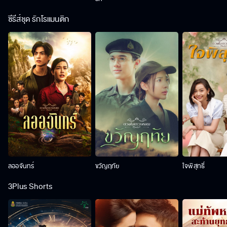
ซีรีส์ชุด รักโรแมนติก
ลออจันทร์
ขวัญฤทัย
ใจพิสุทธิ์
3Plus Shorts