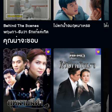
ขมิบคืนละ 3 เซต
Behind The Scenes
ไปตกน้ำอมฤตมาเหรอ
ได้เ
พฤษภา-ธันวา รักแท้แค่เกิด
มีแฟนแล้วเหรอ มีตอนไหน
ก่อน EP.1
คุณน่าจะชอบ
จะให้เรียกพี่ คุณ หรือว่าป้า
ยายจะอยู่ได้อีกนานแค่ไหน
ลาก่อน กลิ่นแก่