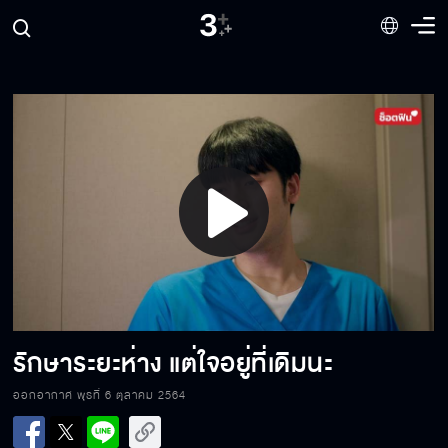
พาพี่หนีไปด้วยนะคะ
กัดป้าโซเฟียซะ... งอแง
Play
อปป้า ต้องเป็น พ่อ ของลูกฉัน
Video
ไม่ได้มีอะไรกับแฟนน้องจริงๆ
รักษาระยะห่าง แต่ใจอยู่ที่เดิมนะ
ออกอากาศ พุธที่ 6 ตุลาคม 2564
ท้องก่อนแต่ง ใจแตกแน่ ๆ