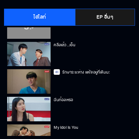
ไฮไลท์
EP อื่นๆ
กดไลค์อยู่ในจอ แอบรออยู่ในใจ
คลึงแล้ว...เย็น
รักษาระยะห่าง แต่ใจอยู่ที่เดิมนะ
ฉันท้องเหรอ
My Idol Is You