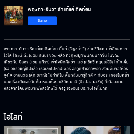
พฤษภา-ธันวา รักแท้แค่เกิดก่อน
ทำไมเราถึงเริ่มต้นใหม่ไม่ได้
ติดตาม
Behind The Scenes พฤษภา-ธันวา รักแท้แค่
เกิดก่อน EP.9
พฤษภา-ธันวา รักแท้แค่เกิดก่อน มิ้นท์ (รัญชน์รวี) ช่วยชีวิตคนไข้เฉียดตาย
ไว้ได้ โดยมี ต๊ะ (บอม ธนิน) ช่วยเหลือ ทั้งคู่ยิ่งผูกพันกันมากขึ้น ในขณะ
เดียวกัน ซิสอร (แยม มทิรา) เข้าใจผิดคิดว่า เมย์ (คริสซี่ กฤษณ์สิรี) ได้ใจ ตั้ม 
จำลูกเสิร์ฟขั้นเทพผมได้มั้ย
(ริว วชิรวิชญ์)ไปแล้ว เธอเลยไปหาปีเตอร์ อรถูกสารภาพรัก ส่วนตั้มขอให้อร
จูงใจ ยายนวล (ตุ๊ก ญาณี) ไปทำคีโม ตั้มกลับมารู้สึกดี ๆ กับอร แต่อรไม่กล้า
บอกเรื่องปีเตอร์กับตั้ม หมอต๊ะช่วยชีวิต นาบี (ปิงปอง ธงชัย) ที่เกือบตาย 
หลังจากโดนพ่อมาเฟียลงโทษไว้ คงจู (จียอน) ประทับใจต๊ะมาก
จำความรู้สึกนี้ไว้นะ
ไฮไลท์
Behind The Scenes พฤษภา-ธันวา รักแท้แค่
เกิดก่อน EP.8