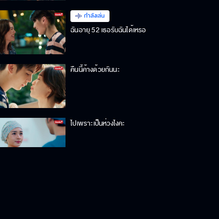
กำลังเล่น
ฉันอายุ 52 เธอรับฉันได้เหรอ
คืนนี้ค้างด้วยกันนะ
ไปเพราะเป็นห่วงไงคะ
Behind The Scenes พฤษภา-ธันวา
รักแท้แค่เกิดก่อน EP.6