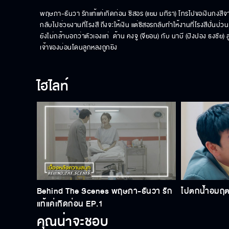
พฤษภา-ธันวา รักแท้แค่เกิดก่อน ซิสอร (แยม มทิรา) โทรไปขอเงินกงสีจ
กลับไปช่วยงานที่โรงสี ถึงจะให้เงิน แต่ซิสอรกลับทำให้งานที่โรงสีปั่นป
ยังไม่กล้าบอกว่าตัวเองแก่  ด้าน คงจู (จียอน) กับ นาบี (ปิงปอง ธงชัย) 
เจ้าของบ่อนโดนลูกหลงถูกยิง
ไฮไลท์
Behind The Scenes พฤษภา-ธันวา รัก
ไปตกน้ำอมฤ
แท้แค่เกิดก่อน EP.1
คุณน่าจะชอบ