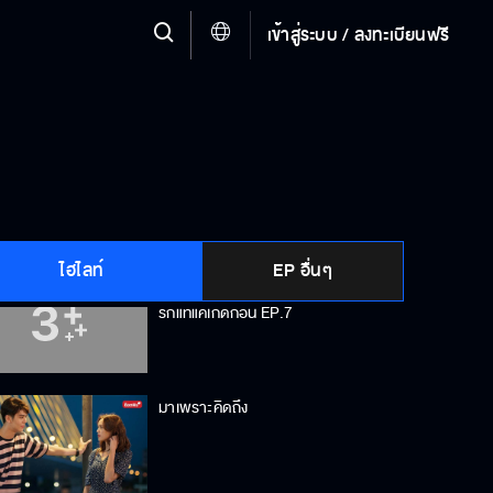
เข้าสู่ระบบ / ลงทะเบียนฟรี
ไม่หึงแค่เป็นห่วง
ไม่กลัวติดไข้เหรอ
ไฮไลท์
EP อื่นๆ
Behind The Scenes พฤษภา-ธันวา
รักแท้แค่เกิดก่อน EP.7
มาเพราะคิดถึง