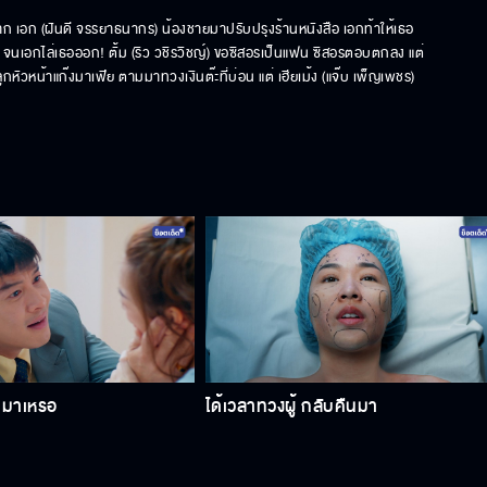
าก เอก (ฝันดี จรรยาธนากร) น้องชายมาปรับปรุงร้านหนังสือ เอกท้าให้เธอ
่วน จนเอกไล่เธอออก! ตั้ม (ริว วชิรวิชญ์) ขอซิสอรเป็นแฟน ซิสอรตอบตกลง แต่
ลูกหัวหน้าแก๊งมาเฟีย ตามมาทวงเงินต๊ะที่บ่อน แต่ เฮียเม้ง (แจ๊บ เพ็ญเพชร) 
ตมาเหรอ
ได้เวลาทวงผู้ กลับคืนมา