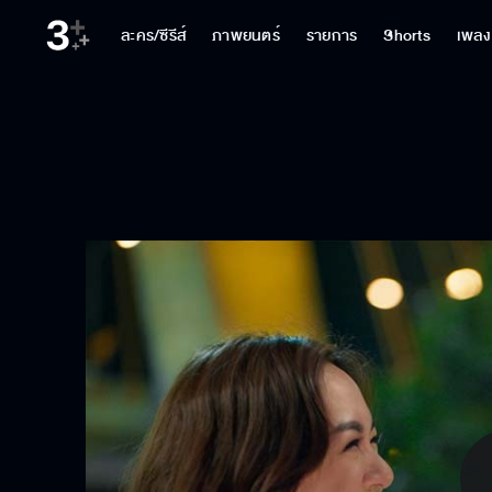
ละคร/ซีรีส์
ภาพยนตร์
รายการ
Shorts
เพลง