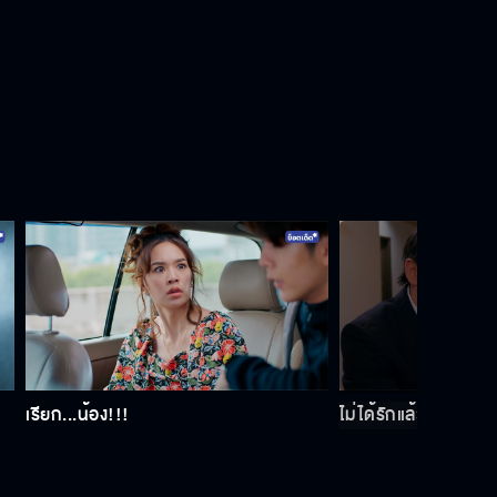
เพลงนี้มอบให้คนโสดทุกคน
รักแบบพี่มันไม่มีความรู้สึก
Behind The Scenes พฤษภา-ธันวา
รักแท้แค่เกิดก่อน EP.5
วัดกันด้วยเกมนี้ ชนะต้องไปงาน
เรียก...น้อง!!!
ไม่ได้รักแล้ว...เลิกกัน