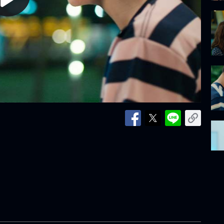
lay
ideo