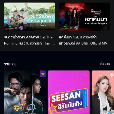
Lingling Kwong x Orm
Kornnaphat | Official Karaoke
จนกว่าน้ำตาหยดสุดท้าย Ost.The
เอาคืนมา Ost. ปะการังสีดำ |
Running เงิน งาน ความรัก | Tinn |
เสาวลักษณ์ ลีละบุตร | Official MV
Official MV
รายการ
ทั้งหมด