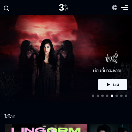
คลิก
ไฮไลท์