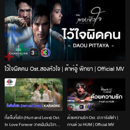
ไว้ใจผิดคน Ost.สองหัวใจ | ต้าห์อู๋ พิทยา | Official MV
ทั้งเจ็บทั้งรัก (Hurt and Love) Ost.
ด้วยความรัก Ost. ปะการังสีดำ |
In Love Forever วาดฝันวันวิวาห์ |
กานต์ วง HUM | Official MV