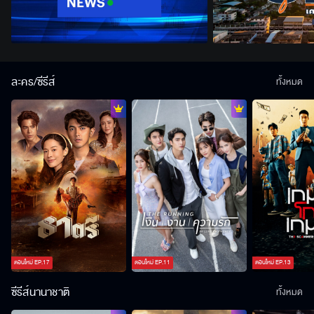
ละคร/ซีรีส์
ทั้งหมด
ตอนใหม่
EP.
17
ตอนใหม่
EP.
11
ตอนใหม่
EP.
13
ซีรีส์นานาชาติ
ทั้งหมด