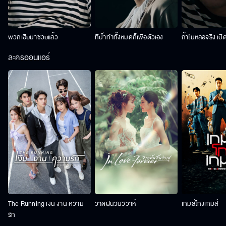
พวกเฮียมาช่วยแล้ว
ที่ป๊าทำทั้งหมดก็เพื่อตัวเอง
ถ้าไม่หล่อจริง เปิ
ละครออนแอร์
The Running เงิน งาน ความ
วาดฝันวันวิวาห์
เกมส์โกงเกมส์
รัก