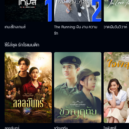
เกมส์โกงเกมส์
The Running เงิน งาน ความ
วาดฝันวันวิวาห์
รัก
ซีรีส์ชุด รักโรแมนติก
ลออจันทร์
ขวัญฤทัย
ใจพิสุทธิ์