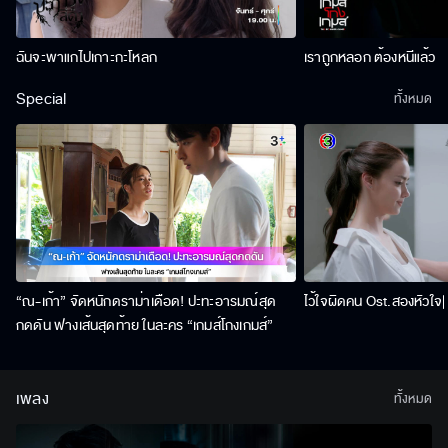
ฉันจะพาแกไปเกาะกะโหลก
เราถูกหลอก ต้องหนีแล้ว
Special
ทั้งหมด
“ณ-เก้า” จัดหนักดราม่าเดือด! ปะทะอารมณ์สุด
ไว้ใจผิดคน Ost.สองหัวใจ| 
กดดัน ฟางเส้นสุดท้าย ในละคร “เกมส์โกงเกมส์”
เพลง
ทั้งหมด