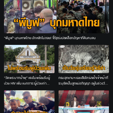
“พีมูฟ” บุกมหาดไทย ปักหลักไม่ถอย! จี้รัฐเร่งปลดล็อกปัญหาที่ดินคนจน
“วัดพระบาทน้ำพุ” แจงไม่พร้อมรับผู้
กรมอุทยานฯ เผยเสือโคร่งขย้ำเจ้าหน้าที่
ป่วย HIV เพิ่ม แบกภาระผู้ป่วยเก่า
ระบุชัดเป็นลูกแม่อภิญญา อยู่ในช่วงวัย
จนท.อีกกว่า 200 ชีวิต
รุ่น ชี้ไม่เข้าข่าย “เสือกินคน”