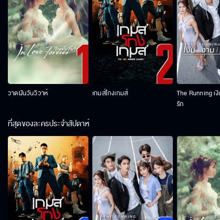
วาดฝันวันวิวาห์
เกมส์โกงเกมส์
The Running เง
รัก
ที่สุดของละครประจำสัปดาห์