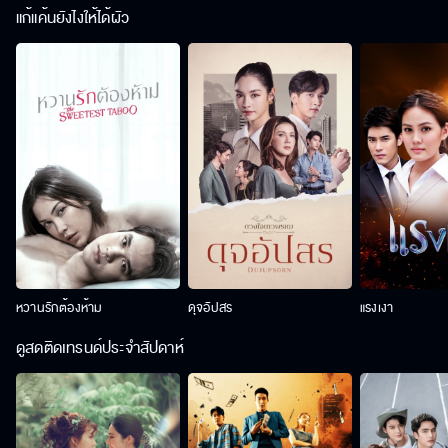
แก้แค้นยังไงให้ได้ผัว
หวานรักต้องห้าม
ดุจอัปสร
แรงเงา
ดูสดติดเทรนด์ประจำสัปดาห์