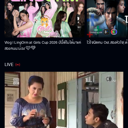
Vlog l LingOrm at Girls Cup 2026 ปีนี้พี่ไม่ได้มาแค่
ไว้ใจผิดคน Ost.สองหัวใจ| ต้า
สองคนนะน้อง 🩷💚
LIVE