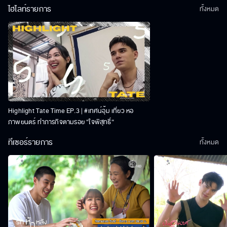
ไฮไลท์รายการ
ทั้งหมด
Highlight Tate Time EP.3 | #เทศน์อุ้ม เที่ยว หอ
ภาพยนตร์ ทำภารกิจตามรอย “ใจพิสุทธิ์“
ทีเซอร์รายการ
ทั้งหมด