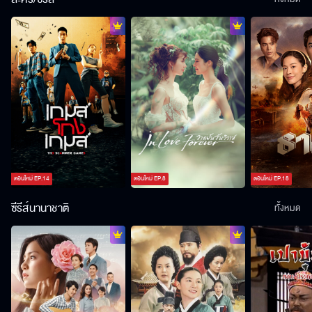
ตอนใหม่
EP.
14
ตอนใหม่
EP.
8
ตอนใหม่
EP.
18
ซีรีส์นานาชาติ
ทั้งหมด