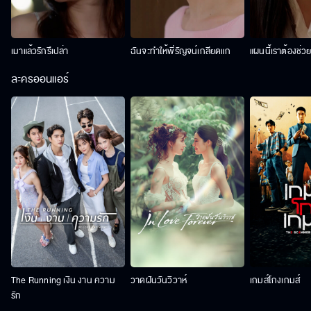
เมาแล้วรักรึเปล่า
ฉันจะทำให้พี่รัญจน์เกลียดแก
แผนนี้เราต้องช่ว
ละครออนแอร์
The Running เงิน งาน ความ
วาดฝันวันวิวาห์
เกมส์โกงเกมส์
รัก