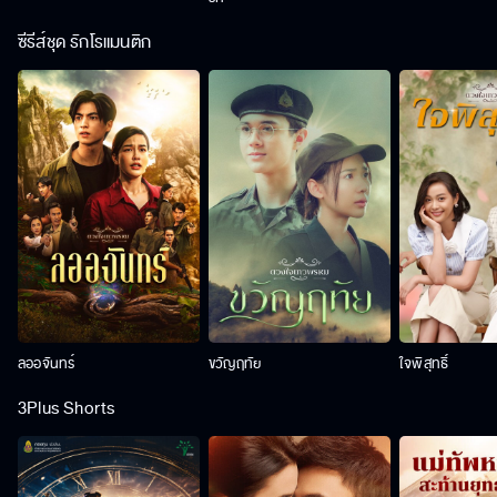
ซีรีส์ชุด รักโรแมนติก
ลออจันทร์
ขวัญฤทัย
ใจพิสุทธิ์
3Plus Shorts