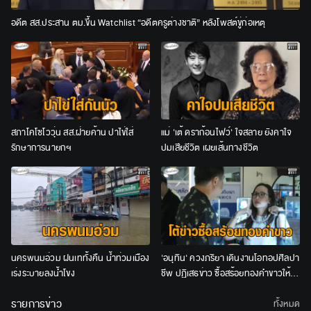
อดีต สส.ประสาน ตม.ขึ้น Watchlist “อดีตครูต่างชาติ” หลังโพสต์ขู่ก่อเหตุ
สภาโคโซโววุ่น สส.ฝ่ายค้าน ปาไข่ใส่
แม่ 'เต้ ดราก้อนไฟว์' ใจสลาย ยังคาใจ
รักษาการนายกฯ
ปมเสียชีวิต เผยเส้นทางชีวิต
นครพนมอ่วม ฝนเททั้งคืน น้ำท่วมเมือง
'อนุทิน' ควงภริยา เดินงานโอทอปศิลปา
เร่งระบายลงน้ำโขง
ชีพ ปฏิเสธข่าว ซื้อสร้อยทองคำขาวให้
ภริยา
รายการข่าว
ทั้งหมด