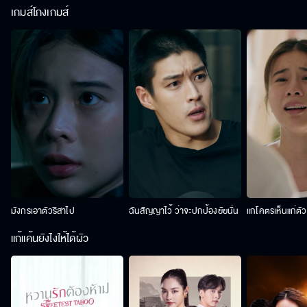
เกมส์โกงเกมส์
มังกรเอาตัวริสาไป
ฉันสัญญาไว้ ว่าจะปกป้องยัยนั่น
แกโคตรเห็นแก่ตั
แก้แค้นยังไงให้ได้ผัว