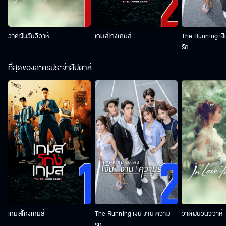
วาดฝันวันวิวาห์
เกมส์โกงเกมส์
The Running เง
รัก
ที่สุดของละครประจำสัปดาห์
เกมส์โกงเกมส์
The Running เงิน งาน ความ
วาดฝันวันวิวาห์
รัก