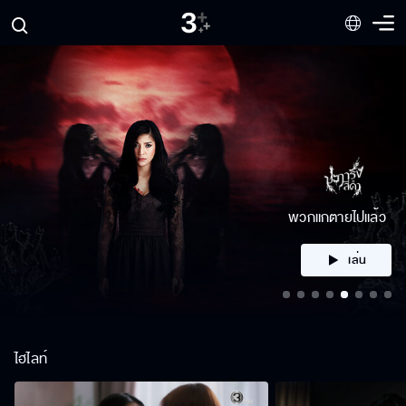
พวกแกตายไปแล้ว
เล่น
ไฮไลท์