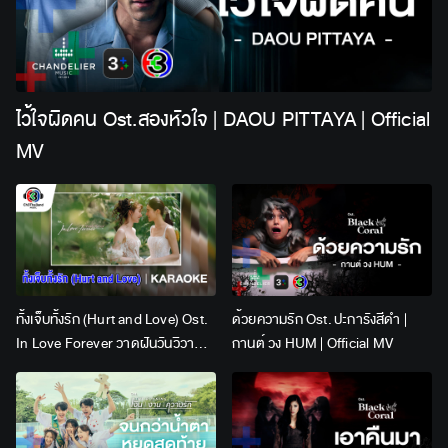
ไว้ใจผิดคน Ost.สองหัวใจ | DAOU PITTAYA | Official
MV
ทั้งเจ็บทั้งรัก (Hurt and Love) Ost.
ด้วยความรัก Ost. ปะการังสีดำ |
In Love Forever วาดฝันวันวิวาห์ |
กานต์ วง HUM | Official MV
Lingling Kwong x Orm
Kornnaphat | Official Karaoke