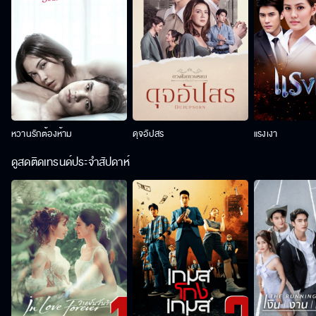
หวานรักต้องห้าม
ดุจอัปสร
แรงเงา
ดูสดติดเทรนด์ประจำสัปดาห์