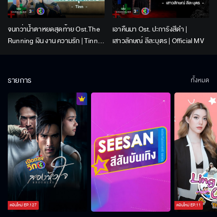
จนกว่าน้ำตาหยดสุดท้าย Ost.The
เอาคืนมา Ost. ปะการังสีดำ |
Running เงิน งาน ความรัก | Tinn |
เสาวลักษณ์ ลีละบุตร | Official MV
Official MV
รายการ
ทั้งหมด
ตอนใหม่
EP.
127
ตอนใหม่
EP.
11