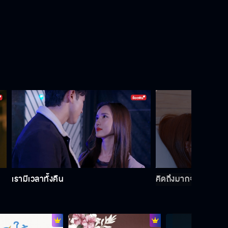
ลืมอดีตของคุณกับลันและเปิดใจให้ผม
บ้าง
แค่คิดจะแย่งสามีคนอื่นก็ก้าวลงนรกไป
แล้ว
เธอเป็นคนปล่อยข่าวพวกนี้ใช่มั้ย
เรามีเวลาทั้งคืน
คิดถึงมากจนทนไม่ไห
ไม่อยากให้นายเห็นฉันในสภาพนี้