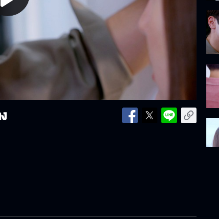
lay
ideo
ลง