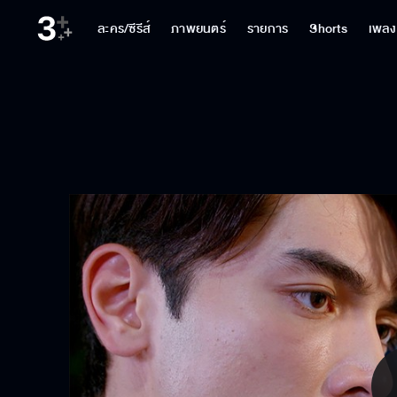
ละคร/ซีรีส์
ภาพยนตร์
รายการ
Shorts
เพลง