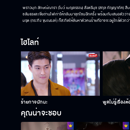
พราวมุก ลักษณ์ณารา (โบว์ เบญจรรณ) สั่งตรีนุช (สกุล กัญญาภัค) สืบค
ชลันธรและเขี่ยถ่านไฟเก่าให้กลับมาลุกโชนอีกครั้ง พร้อมกับเสนอตัวว่า
มรุต (กระทิง ขุนณรงค์) ก็สะกิดให้ลันหาตัวคนร้ายที่อาจจะอยู่ใกล้ตัวกว่า
ไฮไลท์
ร้ายกาจนักนะ
พูดไม่รู้เรื่องต
คุณน่าจะชอบ