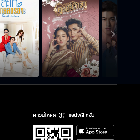
ฉันอยากให้นายอยู่ข้างฉันมากกว่า
รอไปก่อนเถอะ เพราะว่าฉันไม่ยอม
ห้ามจีบพี่มุกเด็ดขาด
เดี๋ยวฉันถูตัวให้นายเอง
ดาวน์โหลด
แอปพลิเคชั่น