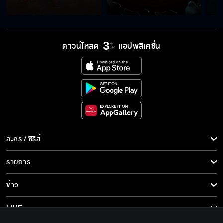
ดาวน์โหลด
แอปพลิเคชั่น
ละคร / ซีรีส์
ละคร/ซีรีส์
รายการ
ซีรีส์นานาชาติ
รายการทั้งหมด
ข่าว
การ์ตูน & เกม
ข่าวทั้งหมด
LIVE
รายการข่าว
ทีวีออนไลน์