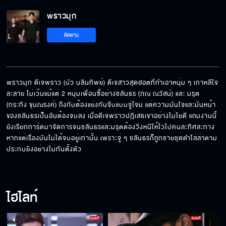
พราวมุก
ติดตาม
พราวมุก ดีเจพราว (บัว นลินทิพย์) ดีเจสาวสุดฮอตที่ทำเอาหนุ่ม ๆ เกาหลีใจ
ละลาย ไม่เว้นแม้แต่ 2 หนุ่มเพื่อนซี้อย่างชลันธร (ภณ ณวัสน์) และ มรุต 
(กระทิง ขุนณรงค์) ถึงกับต้องแย่งกันจีบแบบจู่โจม แต่ความมั่นใจและมั่นหน้า
ของชลันธรเป็นอันต้องจบลง เมื่อดีเจพราวปฏิเสธเขาอย่างไม่ไยดี แถมงานนี้
ยังเรียกการ์ดมาจัดการจนชลันธรและมรุตต้องวิ่งหนีให้ไวไปคนละทิศละทาง 
หากแต่เรื่องมันไม่ได้จบอยู่เท่านั้น เพราะจู่ ๆ ชลันธรก็ถูกชายชุดดำไล่ล่าตาม
ประกบยิงอย่างไม่ทันตั้งตัว
ไฮไลท์