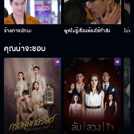
ร้ายกาจนักนะ
พูดไม่รู้เรื่องต้องใช้กำลัง
ไม่ต
คุณน่าจะชอบ