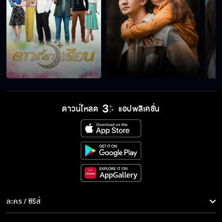
ทำไมผมต้องหัดทำอะไรใหม่ๆ
คุณชอบทำให้ผมซวย
ตบได้เลยฉันอนุญาต
ดาวน์โหลด
แอปพลิเคชั่น
ไม่ได้ฝันไปใช่ไหม
วันนี้วันซวย
ละคร / ซีรีส์
ละคร/ซีรีส์
บุพเพอาละวาด