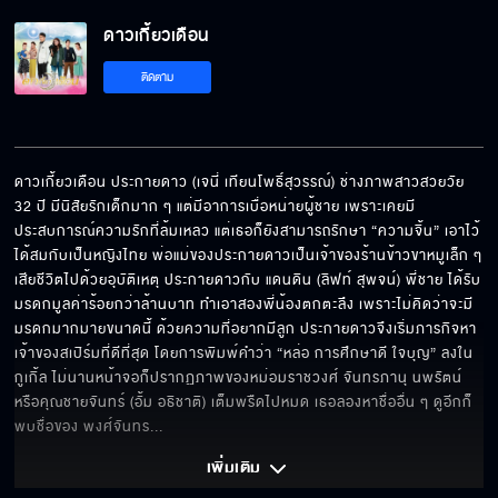
ฝันอะไรบ้าๆ
ดาวเกี้ยวเดือน
ติดตาม
ผมออกไปตอนนี้ไม่ได้
ดาวเกี้ยวเดือน ประกายดาว (เจนี่ เทียนโพธิ์สุวรรณ์) ช่างภาพสาวสวยวัย 
32 ปี มีนิสัยรักเด็กมาก ๆ แต่มีอาการเบื่อหน่ายผู้ชาย เพราะเคยมี
เลือดไหลไม่หยุด
ประสบการณ์ความรักที่ล้มเหลว แต่เธอก็ยังสามารถรักษา “ความจิ้น” เอาไว้
ได้สมกับเป็นหญิงไทย พ่อแม่ของประกายดาวเป็นเจ้าของร้านข้าวขาหมูเล็ก ๆ 
เสียชีวิตไปด้วยอุบัติเหตุ ประกายดาวกับ แดนดิน (ลิฟท์ สุพจน์) พี่ชาย ได้รับ
มรดกมูลค่าร้อยกว่าล้านบาท ทำเอาสองพี่น้องตกตะลึง เพราะไม่คิดว่าจะมี
รักแต่พูดไม่ได้
มรดกมากมายขนาดนี้ ด้วยความที่อยากมีลูก ประกายดาวจึงเริ่มภารกิจหา
เจ้าของสเปิร์มที่ดีที่สุด โดยการพิมพ์คำว่า “หล่อ การศึกษาดี ใจบุญ” ลงใน
กูเกิ้ล ไม่นานหน้าจอก็ปรากฏภาพของหม่อมราชวงศ์ จันทรภานุ นพรัตน์  
หรือคุณชายจันทร์ (อั้ม อธิชาติ) เต็มพรืดไปหมด เธอลองหาชื่ออื่น ๆ ดูอีกก็
ขอให้เห็นดาวสวย ๆ แบบนี้ตลอดไป
พบชื่อของ พงศ์จันทร
... 
เพิ่มเติม 