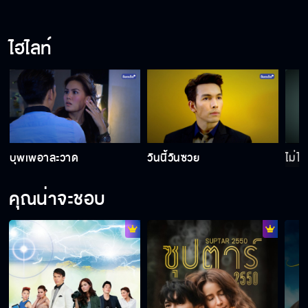
ฉันขอสเปิร์มคุณได้ไหม
ไฮไลท์
เจอนายทีไรฉันซวยทุกทีเลย
ผมจะเอาใจช่วยนะครับ
บุพเพอาละวาด
วันนี้วันซวย
ไม่ได
งานแต่งต้องใช้ดอกไม้สีทองค่ะ
คุณน่าจะชอบ
พวกโรคจิต ชอบแย่งผัวชาวบ้าน