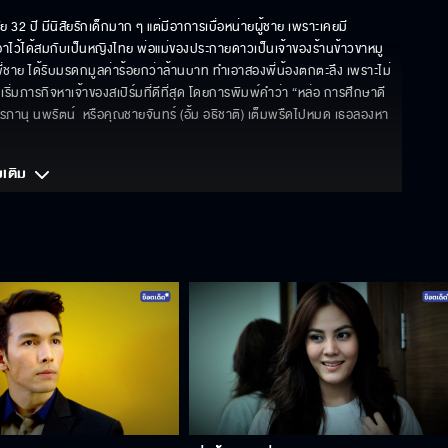
 32 ปี มีนิสัยรักเด็กมาก ๆ แต่มีอาการเบื่อหน่ายผู้ชาย เพราะเคยมี
อาไว้ได้สมกับเป็นหญิงไทย พ่อแม่ของประกายดาวเป็นเจ้าของร้านข้าวขาหมู
 พี่ชาย ได้รับมรดกมูลค่าร้อยกว่าล้านบาท ทำเอาสองพี่น้องตกตะลึง เพราะไม่
มภารกิจหาเจ้าของสเปิร์มที่ดีที่สุด โดยการพิมพ์คำว่า “หล่อ การศึกษาดี 
านุ นพรัตน์  หรือคุณชายจันทร์ (อั้ม อธิชาติ) เต็มพรืดไปหมด เธอลองหา
มเติม 