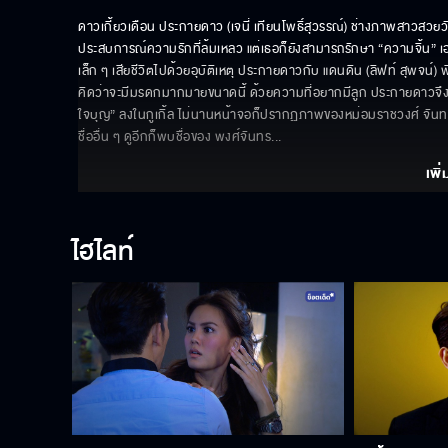
ดาวเกี้ยวเดือน ประกายดาว (เจนี่ เทียนโพธิ์สุวรรณ์) ช่างภาพสาวสวยวัย
ประสบการณ์ความรักที่ล้มเหลว แต่เธอก็ยังสามารถรักษา “ความจิ้น” เ
เล็ก ๆ เสียชีวิตไปด้วยอุบัติเหตุ ประกายดาวกับ แดนดิน (ลิฟท์ สุพจน์)
คิดว่าจะมีมรดกมากมายขนาดนี้ ด้วยความที่อยากมีลูก ประกายดาวจึงเริ่
ใจบุญ” ลงในกูเกิ้ล ไม่นานหน้าจอก็ปรากฏภาพของหม่อมราชวงศ์ จันทรภ
ชื่ออื่น ๆ ดูอีกก็พบชื่อของ พงศ์จันทร
... 
เพิ่
ไฮไลท์