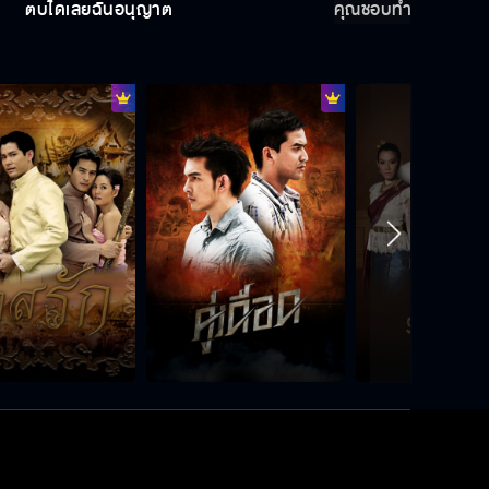
ตบได้เลยฉันอนุญาต
คุณชอบทำให้ผมซวย