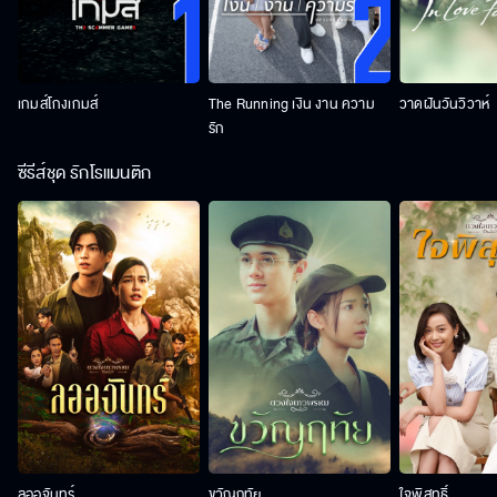
เกมส์โกงเกมส์
The Running เงิน งาน ความ
วาดฝันวันวิวาห์
รัก
ซีรีส์ชุด รักโรแมนติก
ลออจันทร์
ขวัญฤทัย
ใจพิสุทธิ์