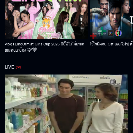
Vlog l LingOrm at Girls Cup 2026 ปีนี้พี่ไม่ได้มาแค่
ไว้ใจผิดคน Ost.สองหัวใจ| ต้า
สองคนนะน้อง 🩷💚
LIVE