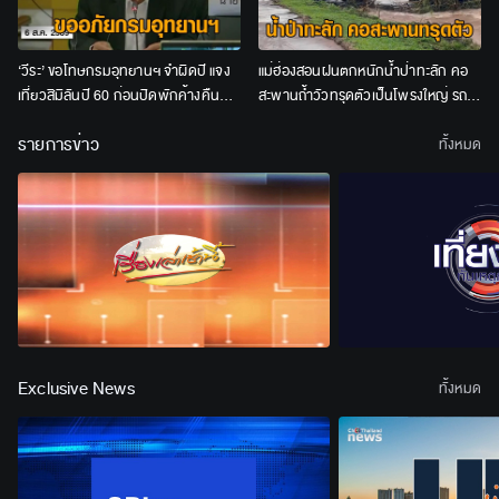
‘วีระ’ ขอโทษกรมอุทยานฯ จำผิดปี แจง
แม่ฮ่องสอนฝนตกหนักน้ำป่าทะลัก คอ
เที่ยวสิมิลันปี 60 ก่อนปิดพักค้างคืน
สะพานถ้ำวัวทรุดตัวเป็นโพรงใหญ่ รถ
วอนเลิกสอบ ‘หน.สิมิลัน’
ทุกชนิดผ่านไม่ได้
รายการข่าว
ทั้งหมด
Exclusive News
ทั้งหมด