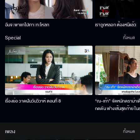
ฉันจะพาแกไปเกาะกะโหลก
เราถูกหลอก ต้องหนีแล้ว
Special
ทั้งหมด
เรื่องย่อ วาดฝันวันวิวาห์ ตอนที่ 8
“ณ-เก้า” จัดหนักดราม่าเ
กดดัน ฟางเส้นสุดท้าย ในล
เพลง
ทั้งหมด