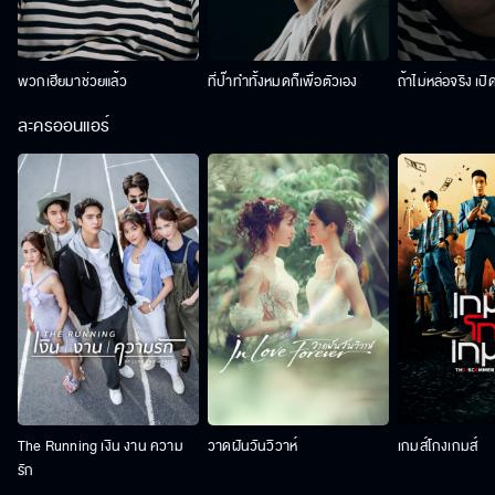
พวกเฮียมาช่วยแล้ว
ที่ป๊าทำทั้งหมดก็เพื่อตัวเอง
ถ้าไม่หล่อจริง เปิ
ละครออนแอร์
The Running เงิน งาน ความ
วาดฝันวันวิวาห์
เกมส์โกงเกมส์
รัก