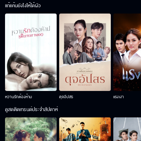
แก้แค้นยังไงให้ได้ผัว
หวานรักต้องห้าม
ดุจอัปสร
แรงเงา
ดูสดติดเทรนด์ประจำสัปดาห์