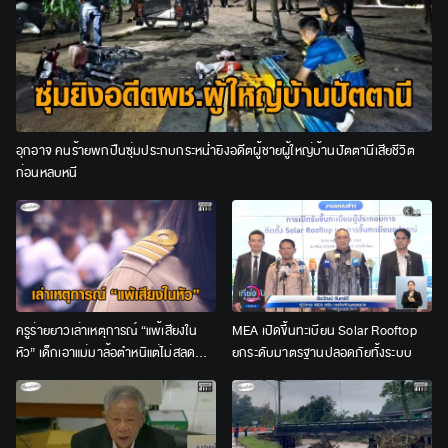
อุกอาจ คนร้ายพกปืนซุ่มประกบกระหน่ำยิงอดีตผู้ชายผู้ใหญ่บ้านปัตตานีเสียชีวิต
ก่อนหลบหนี
ครูร่ายยาวเล่าเหตุการณ์ “แพ้เสียงใน
MEA เปิดขึ้นทะเบียน Solar Rooftop
หัว” เด็กเอาแม่มาล้อตำหนิแต่ไม่สลด
ยกระดับมาตรฐานปลอดภัยทั้งระบบ
เคลียร์ใจขอโทษกันแล้ว