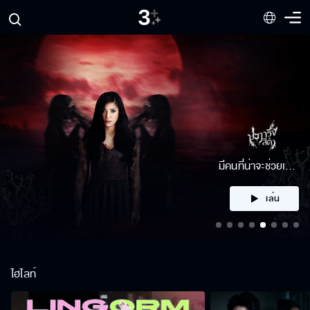
คลิก
ไฮไลท์