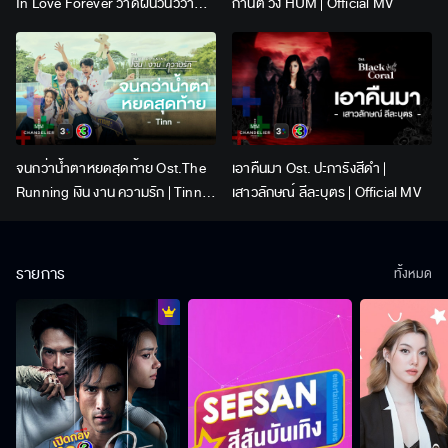
In Love Forever วาดฝันวันวิวาห์ |
กานต์ วง HUM | Official MV
Lingling Kwong x Orm
Kornnaphat | Official Karaoke
จนกว่าน้ำตาหยดสุดท้าย Ost.The
เอาคืนมา Ost. ปะการังสีดำ |
Running เงิน งาน ความรัก | Tinn |
เสาวลักษณ์ ลีละบุตร | Official MV
Official MV
รายการ
ทั้งหมด