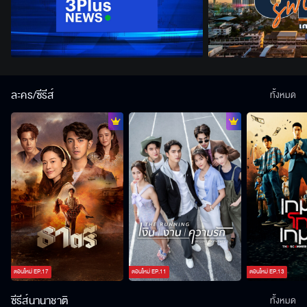
ละคร/ซีรีส์
ทั้งหมด
ตอนใหม่
EP.
17
ตอนใหม่
EP.
11
ตอนใหม่
EP.
13
ซีรีส์นานาชาติ
ทั้งหมด