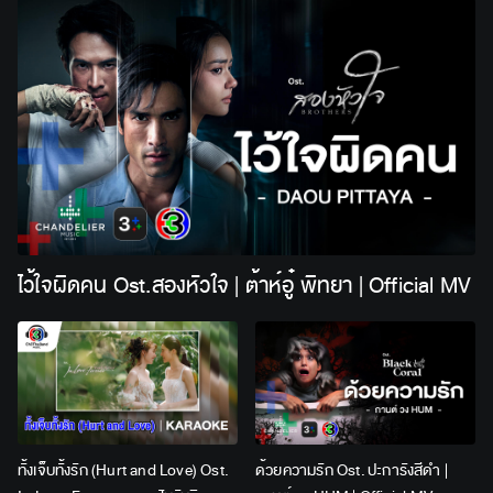
ไว้ใจผิดคน Ost.สองหัวใจ | ต้าห์อู๋ พิทยา | Official MV
ทั้งเจ็บทั้งรัก (Hurt and Love) Ost.
ด้วยความรัก Ost. ปะการังสีดำ |