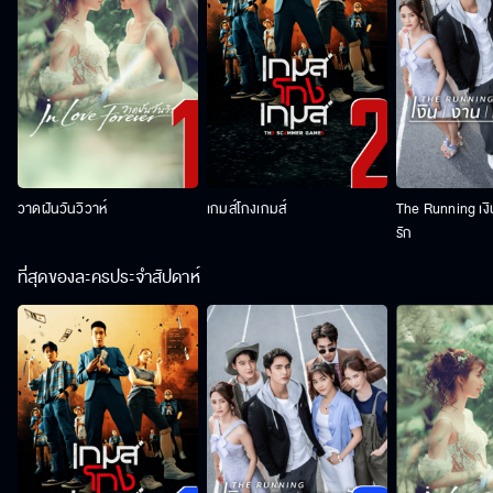
วาดฝันวันวิวาห์
เกมส์โกงเกมส์
The Running เง
รัก
ที่สุดของละครประจำสัปดาห์