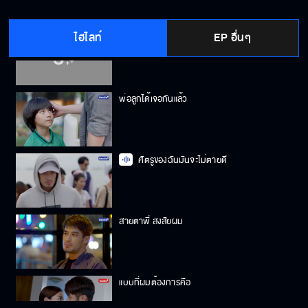
ไฮไลท์
EP อื่นๆ
ช่วยรักฉันจะได้มั้ย
พ่อลูกได้เจอกันแล้ว
ศัตรูของฉันมันจะไม่ตายดี
สายตาพี่ สงสัยผม
แบบที่ผมต้องการคือ