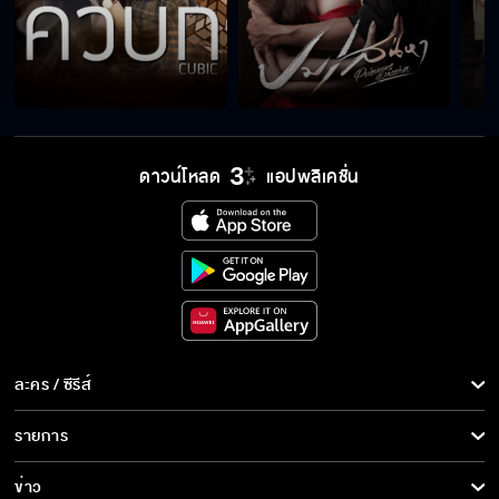
ใจเต้นทุกทีที่ใกล้กัน
แม่สงสัยมาตลอด
ดาวน์โหลด
แอปพลิเคชั่น
คุณเองที่ยกลูกให้คนอื่น
ฉันทำการบ้านมาดีแน่
ละคร / ซีรีส์
ละคร/ซีรีส์
รายการ
พวกมันทุกคนต้องชดใช้
ซีรีส์นานาชาติ
รายการทั้งหมด
ข่าว