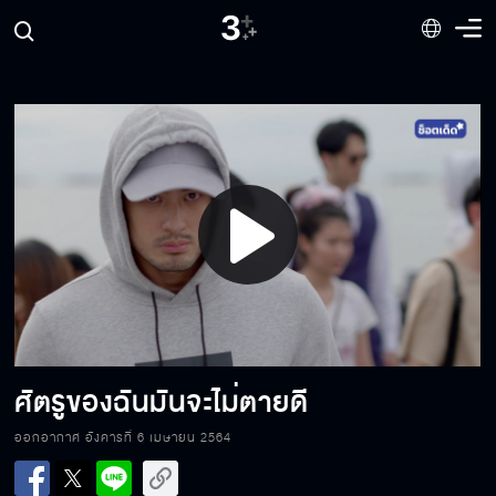
โกหกทำไม
ฉันต้องการความปลอดภัย
Play
รอไว้เลย ไอ้ฆาตกรตัวจริง
Video
แค่ข้ออ้างที่อยากมาเจอ
ศัตรูของฉันมันจะไม่ตายดี
ออกอากาศ อังคารที่ 6 เมษายน 2564
นึกว่ารู้ทุกเรื่อง