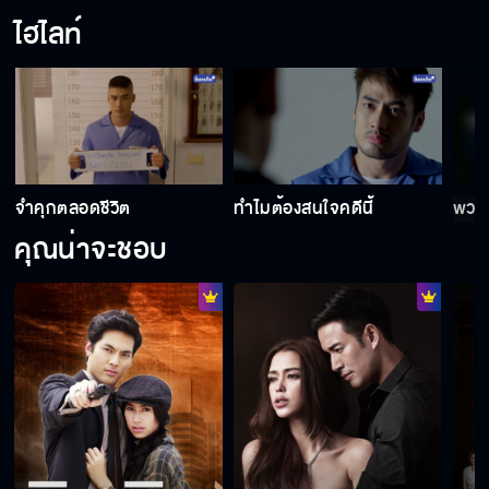
ไฮไลท์
ห้ามหวั่นไหวกับลูกความ
ทำไม บัวบูชา ต้องตายด้วย
จำคุกตลอดชีวิต
ทำไมต้องสนใจคดีนี้
พวกม
คุณน่าจะชอบ
เข้าใจแต่ไม่รับปาก
รักษาอาการสะอึกได้ด้วย
ใครกันแน่คือพยานเท็จ