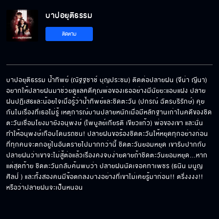
บาปอยุติธรรม
ผมเป็นคนแรก ใช่ปะ
ติดตาม
ผมอยากจุ้นจ้านกับคุณ
บาปอยุติธรรม น้ำทิพย์ (ณัฐฐชาช์ บุญประชม) ติดต่อปลายฝน (จีน่า ญีนา) 
อยากให้ปลายฝนมาช่วยดูแลคดีคุณพ่อของเธออย่างมีนัยยะแอบแฝง ปลาย
ฝนปฏิเสธและน้อยใจเมื่อรู้ว่าน้ำทิพย์และชิดตะวัน (ปกรณ์ ฉัตรบริรักษ์) คุย
ใช้สมองคิดบ้างสิ
กันในเรื่องที่เธอไม่รู้ เหตุการณ์บานปลายหนักเมื่อมีหลักฐานเก่าในคดีของชิด
ตะวันเชื่อมโยงมายังอนุพงษ์ (ไพบูลย์เกียรติ เขียวแก้ว) พ่อของเขา และนั่น
ทำให้อนุพงษ์เกือบโดนรถชน! ปลายฝนขอร้องชิดตะวันให้หยุดทุกอย่างก่อน
ที่ทุกคนจะตกอยู่ในอันตรายไปมากกว่านี้ ชิดตะวันยอมหยุด เขารับปากกับ
ใจมึงต้องเด็ดพอที่จะยิง
ปลายฝนว่าเขาจะไม่สู้ต่อแล้วเรื่องคงจบง่ายดายถ้าชิดตะวันยอมหยุด…หาก
แต่สุดท้าย ชิดตะวันกลับค้นพบว่า ปลายฝนนัดเจอคทาเพชร (ธนิน มนูญ
ศิลป์ ) และทั้งสองคนมีข้อตกลงบางอย่างที่เขาไม่เคยรู้มาก่อน!! ตรึ่งงงง!! 
หรือว่าปลายฝนจะเป็นหนอน
จะทำแผลให้เจ็บแสบ