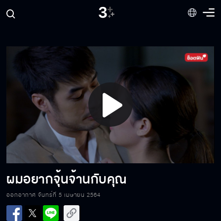
นึกว่ารู้ทุกเรื่อง
ช่วยรักฉันจะได้มั้ย
Play
พ่อลูกได้เจอกันแล้ว
Video
ศัตรูของฉันมันจะไม่ตายดี
ผมอยากจุ้นจ้านกับคุณ
ออกอากาศ จันทร์ที่ 5 เมษายน 2564
สายตาพี่ สงสัยผม