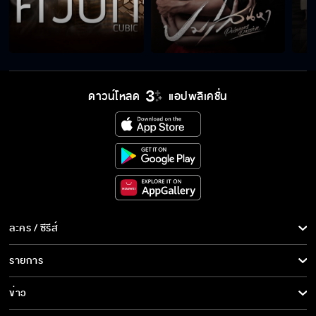
พวกมันทุกคนต้องชดใช้
ทำไมต้องสนใจคดีนี้
ดาวน์โหลด
แอปพลิเคชั่น
จำคุกตลอดชีวิต
ละคร / ซีรีส์
ละคร/ซีรีส์
รายการ
ซีรีส์นานาชาติ
รายการทั้งหมด
ข่าว
การ์ตูน & เกม
ข่าวทั้งหมด