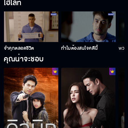
ไฮไลท์
ใครกันแน่คือพยานเท็จ
ใจเต้นทุกทีที่ใกล้กัน
จำคุกตลอดชีวิต
ทำไมต้องสนใจคดีนี้
พวกม
คุณน่าจะชอบ
แม่สงสัยมาตลอด
คุณเองที่ยกลูกให้คนอื่น
ฉันทำการบ้านมาดีแน่