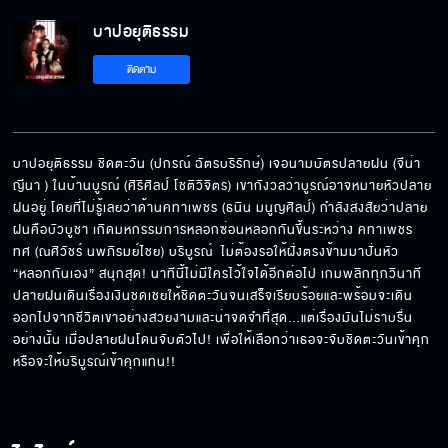
บาปอยุติธรรม
จะทำแผลให้เจ็บแสบ
ติดตาม
ห้ามหวั่นไหวกับลูกความ
บาปอยุติธรรม ชิดตะวัน (ปกรณ์ ฉัตรบริรักษ์) เจอนามบัตรปลายฝน (จีน่า 
ญีนา ) ในบ้านบูรณ์ (ศิริศิลป์ โชติวิจิตร) เขากังวลว่าบูรณ์อาจหมายหัวปลาย
ฝนอยู่ โดยที่ไม่รู้เลยว่าด้านคทาเพชร (ธนิน มนูญศิลป์) กำลังสงสัยว่าปลาย
ทำไม บัวบูชา ต้องตายด้วย
ฝนคือบัวบูชา เกิดมหกรรมการหลอกซ่อนหลอกกันขึ้นระหว่าง คทาเพชร 
ทศ (ณศิวัชร์ นพภิรมย์ไชย) บริบูรณ์  ไม่ต้องรอให้ฝั่งตรงข้ามมาปั่นหัว 
“หลอกกันเอง” สนุกสุด! นาทีนี้ไม่มีใครไว้ใจได้อีกต่อไป เกมพลิกทุกวินาที 
ปลายฝนเดินเรื่องเงินชดเชยให้ชิดตะวันจนเสร็จเรียบร้อยและพร้อมจะเดิน
เข้าใจแต่ไม่รับปาก
ออกไปจากชีวิตเขาอย่างสวยงามและน่าจดจำที่สุด…แต่เรื่องมันไม่ราบรื่น
อย่างนั้น เมื่อปลายฝนโดนจับตัวไป! เพื่อให้เลือกว่าเธอจะจับชิดตะวันเข้าคุก
หรือจะให้บริบูรณ์เข้าคุกแทน!!
รักษาอาการสะอึกได้ด้วย