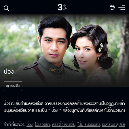
บ่วง
เรื่องเต็ม
บ่วง ณ ต้นกำเนิดของชีวิต อาจบรรจบกับจุดสุดท้ายของอวสานเป็นวัฏฏะที่เหล่า
มนุษย์ต้องเวียนว่าย และเป็น “ บ่วง ” คล้องผูกพันกับกิเลสตัณหาไม่ว่าบ่วงบุญ
หรือบ่วงกรรม ต่างก็คล้องชีวิตให้ต้องวนเวียนเกิดขึ้นและจบลงหน่วงให้ต้องทุกข์
ทนในวังวนแห่งโลกและชีวิตอย่างมิรู้จบสิ้น
คำที่เกี่ยวข้อง
:
บ่วง
,
โอม อัชชา
,
ศรีริต้า เจนเซ่น
,
โป๊ป ธนวรรธน์
,
เอสเธอร์ สุปรีย์