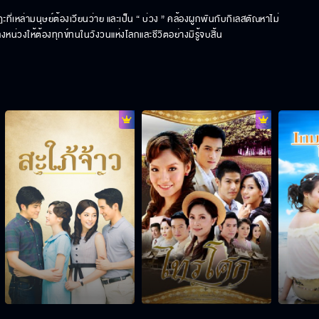
่เหล่ามนุษย์ต้องเวียนว่าย และเป็น “ บ่วง ” คล้องผูกพันกับกิเลสตัณหาไม่
งหน่วงให้ต้องทุกข์ทนในวังวนแห่งโลกและชีวิตอย่างมิรู้จบสิ้น