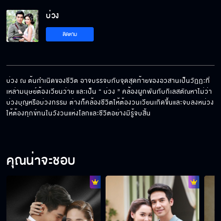
บ่วง EP.6[5/6]
บ่วง
ติดตาม
บ่วง EP.6[6/6]
บ่วง ณ ต้นกำเนิดของชีวิต อาจบรรจบกับจุดสุดท้ายของอวสานเป็นวัฏฏะที่
เหล่ามนุษย์ต้องเวียนว่าย และเป็น “ บ่วง ” คล้องผูกพันกับกิเลสตัณหาไม่ว่า
บ่วงบุญหรือบ่วงกรรม ต่างก็คล้องชีวิตให้ต้องวนเวียนเกิดขึ้นและจบลงหน่วง
ให้ต้องทุกข์ทนในวังวนแห่งโลกและชีวิตอย่างมิรู้จบสิ้น
คุณน่าจะชอบ