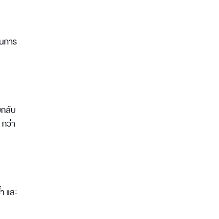
ป็นการ
บกลับ
 กว่า
้ำ และ