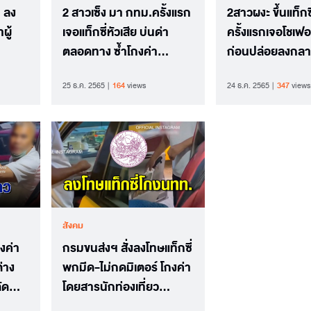
 ลง
2 สาวเซ็ง มา กทม.ครั้งแรก
2สาวผงะ ขึ้นแท็กซ
ผู้
เจอแท็กซี่หัวเสีย บ่นด่า
ครั้งแรกเจอโชเฟอ
ตลอดทาง ซ้ำโกงค่า
ก่อนปล่อยลงกลา
โดยสาร
รถติด
25 ธ.ค. 2565
164
views
24 ธ.ค. 2565
347
views
สังคม
งค่า
กรมขนส่งฯ สั่งลงโทษแท็กซี่
่าง
พกมีด-ไม่กดมิเตอร์ โกงค่า
ัด
โดยสารนักท่องเที่ยว
สิงคโปร์