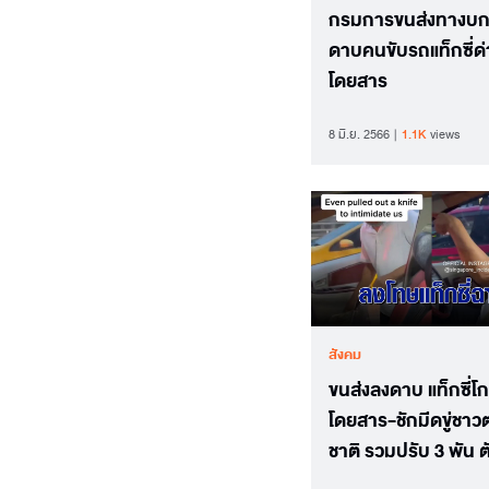
กรมการขนส่งทางบก
ดาบคนขับรถแท็กซี่ด่า
โดยสาร
8 มิ.ย. 2566
1.1K
views
สังคม
ขนส่งลงดาบ แท็กซี่โก
โดยสาร-ชักมีดขู่ชาวต
ชาติ รวมปรับ 3 พัน ต
คะแนนใบขับขี่