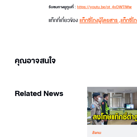
รับชมทางยูทูบที่ :
https://youtu.be/ot_4vDWTlWw
แท็กที่เกี่ยวข้อง
แท็กซี่โกงผู้โดยสาร
,
แท็กซี่โ
คุณอาจสนใจ
Related News
สังคม