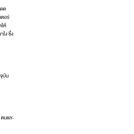
งแดด
เตอร์
ดให้
ไง ซึ่ง
จุบัน
็น ตนและ