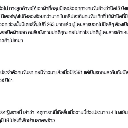
หรือไม่ ทางลูกค้าขอให้เอาผ้าที่คลุมมิเตอร์ออกทางคนขับอ้างว่าปิดไว้ บั
เตอร์พุ่งไปถึงสองร้อยกว่าบาท ในคลิปจะเห็นคนขับแท็กซี่ ใช้ผ้าปิดที่มิ
ออก ช่วงนั้นมิเตอร์ขึ้นไปที่ 263 บาทแล้ว ผู้โดยสารบอกไม่ปิดสิๆ ต้องเปิ
 พอเปิดผ้าออก คนขับยังถามปกติคุณเคยไปเท่าไร ปกติผู้โดยสารเค้าเหมา
ะเค้าไม่เหมา
่อประจำตัวคนขับรถเคยมีข่าวมาแล้วเมื่อปี2561 แต่เป็นรถคนละคันกับปัจ
อร์ ปี61
รหญิงรายนี้ เล่าว่า เหตุการณ์นี้เกิดขึ้นเมื่อวานนี้ช่วงประมาณ 4 โมงเย
ิ ให้ไปส่งที่พักย่านลาดพร้าว