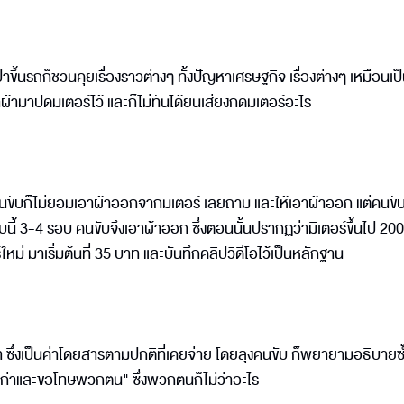
๋าขึ้นรถก็ชวนคุยเรื่องราวต่างๆ ทั้งปัญหาเศรษฐกิจ เรื่องต่างๆ เหมือนเ
ผ้ามาปิดมิเตอร์ไว้ และก็ไม่ทันได้ยินเสียงกดมิเตอร์อะไร
 คนขับก็ไม่ยอมเอาผ้าออกจากมิเตอร์ เลยถาม และให้เอาผ้าออก แต่คนขั
บนี้ 3-4 รอบ คนขับจึงเอาผ้าออก ซึ่งตอนนั้นปรากฏว่ามิเตอร์ขึ้นไป 200
่ มาเริ่มต้นที่ 35 บาท และบันทึกคลิปวิดีโอไว้เป็นหลักฐาน
 ซึ่งเป็นค่าโดยสารตามปกติที่เคยจ่าย โดยลุงคนขับ ก็พยายามอธิบายซ
นเก่าและขอโทษพวกตน" ซึ่งพวกตนก็ไม่ว่าอะไร