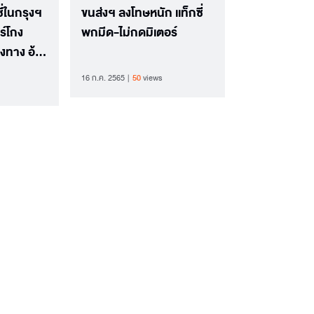
ี่ในกรุงฯ
ขนส่งฯ ลงโทษหนัก เเท็กซี่
ร์โกง
พกมีด-ไม่กดมิเตอร์
งทาง อ้าง
16 ก.ค. 2565
50
views