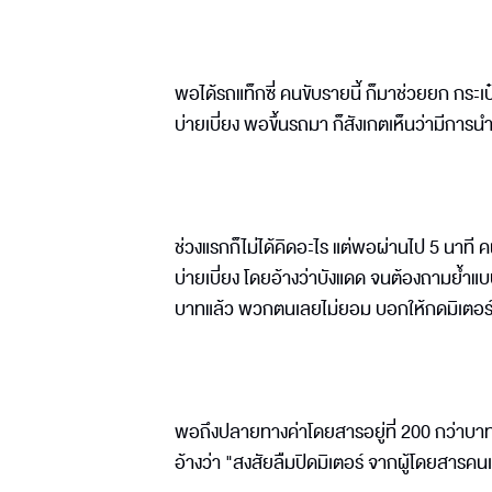
พอได้รถแท็กซี่ คนขับรายนี้ ก็มาช่วยยก กระเป
บ่ายเบี่ยง พอขึ้นรถมา ก็สังเกตเห็นว่ามีการนำ
ช่วงแรกก็ไม่ได้คิดอะไร แต่พอผ่านไป 5 นาที
บ่ายเบี่ยง โดยอ้างว่าบังแดด จนต้องถามย้ำแบ
บาทแล้ว พวกตนเลยไม่ยอม บอกให้กดมิเตอร์ใหม
พอถึงปลายทางค่าโดยสารอยู่ที่ 200 กว่าบาท
อ้างว่า "สงสัยลืมปิดมิเตอร์ จากผู้โดยสารค