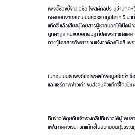
เพจอี้ซ้อขยี้ข่าว อีซ้อ โพสต์คลิประบุว่าปกติ
หลังออกจากสนามบินสุวรรณภูมิได้แค่ 5 นาที มิ
แท็กซี่ แล้วเสียงผู้โดยสารผู้ชายบอกให้เปิดผ้า
ลูกค้าดูสิ คนขับบอกผมรู้ ที่ปิดเพราะแสงแดด
ทางผู้โดยสารก็พยายามแจ้งว่าต้องเปิดสิ เพรา
ในคอมเมนต์ เพจอีซ้อโพสต์ให้ข้อมูลอีกว่า ชื
และแชร์ภาพข่าวเก่า ขนส่งคุมตัวแท็กซี่โกงมิเต
ทีมข่าวได้คุยกับเจ้าของคลิปทีมข่าวได้ผู้โดยสา
แฟน กดคิวเรียกรถแท็กซี่ในสนามบินสุวรรณภูม