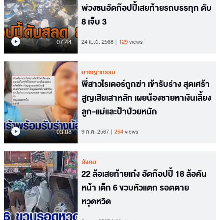
พ่วงชนอัดก๊อปปี้เสยท้ายรถบรรทุก ดับ
8 เจ็บ 3
07.44
24 เม.ย. 2568
129
views
อาชญากรรม
พี่สาวไรเดอร์ถูกฆ่า เข้ารับร่าง สุดเศร้า
สูญเสียเสาหลัก เผยน้องชายหาเงินเลี้ยง
ลูก-แม่และป้าป่วยหนัก
03.08
9 ก.ค. 2567
254
views
สังคม
22 ล้อเสยท้ายเก๋ง อัดก๊อปปี้ 18 ล้อคัน
หน้า เด็ก 6 ขวบหัวแตก รอดตาย
หวุดหวิด