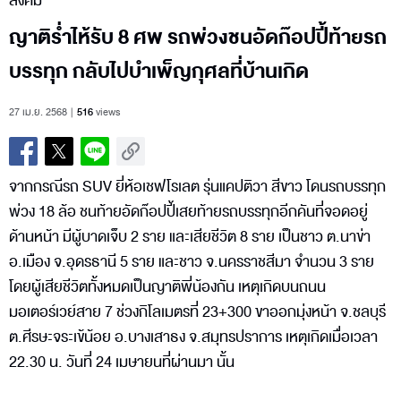
สังคม
ญาติร่ำไห้รับ 8 ศพ รถพ่วงชนอัดก๊อปปี้ท้ายรถ
บรรทุก กลับไปบำเพ็ญกุศลที่บ้านเกิด
27 เม.ย. 2568
516
views
จากกรณีรถ SUV ยี่ห้อเชฟโรเลต รุ่นแคปติวา สีขาว โดนรถบรรทุก
พ่วง 18 ล้อ ชนท้ายอัดก๊อปปี้เสยท้ายรถบรรทุกอีกคันที่จอดอยู่
ด้านหน้า มีผู้บาดเจ็บ 2 ราย และเสียชีวิต 8 ราย เป็นชาว ต.นาข่า
อ.เมือง จ.อุดรธานี 5 ราย และชาว จ.นครราชสีมา จำนวน 3 ราย
โดยผู้เสียชีวิตทั้งหมดเป็นญาติพี่น้องกัน เหตุเกิดบนถนน
มอเตอร์เวย์สาย 7 ช่วงกิโลเมตรที่ 23+300 ขาออกมุ่งหน้า จ.ชลบุรี
ต.ศีรษะจระเข้น้อย อ.บางเสาธง จ.สมุทรปราการ เหตุเกิดเมื่อเวลา
22.30 น. วันที่ 24 เมษายนที่ผ่านมา นั้น