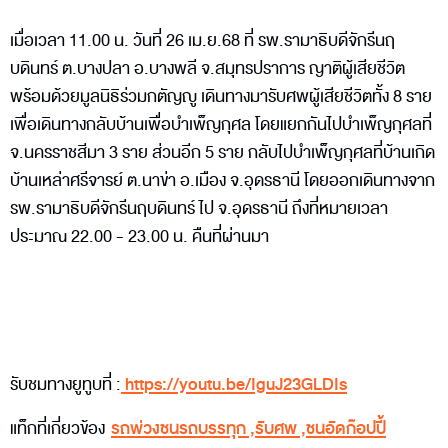
เมื่อเวลา 11.00 น. วันที่ 26 เม.ย.68 ที่ รพ.รามาธิบดีจักรีนฤ
บดินทร์ ต.บางปลา อ.บางพลี จ.สมุทรปราการ ญาติผู้เสียชีวิต
พร้อมด้วยมูลนิธิร่วมกตัญญู เดินทางมารับศพผู้เสียชีวิตทั้ง 8 ราย
เพื่อเดินทางกลับบ้านเพื่อบำเพ็ญกุศล โดยแยกกันไปบำเพ็ญกุศลที่
จ.นครราชสีมา 3 ราย ส่วนอีก 5 ราย กลับไปบำเพ็ญกุศลที่บ้านเกิด
บ้านเหล่าศรีจารย์ ต.นาข่า อ.เมือง จ.อุดรธานี โดยออกเดินทางจาก
รพ.รามาธิบดีจักรีนฤบดินทร์ ไป จ.อุดรธานี ถึงที่หมายเวลา
ประมาณ 22.00 - 23.00 น. คืนที่ผ่านมา
รับชมทางยูทูบที่ :
https://youtu.be/IguJ23GLDIs
แท็กที่เกี่ยวข้อง
รถพ่วงชนรถบรรทุก
,
รับศพ
,
ชนอัดก๊อปปี้