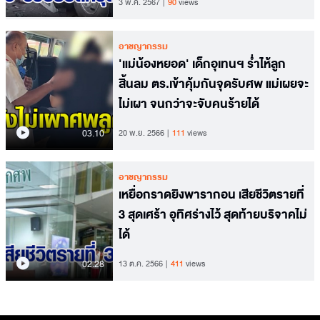
3 พ.ค. 2567
90
views
อาชญากรรม
'แม่น้องหยอด' เด็กอุเทนฯ ร่ำไห้ลูก
สิ้นลม ตร.เข้าคุ้มกันจุดรับศพ แม่เผยจะ
ไม่เผา จนกว่าจะจับคนร้ายได้
03.10
20 พ.ย. 2566
111
views
อาชญากรรม
เหยื่อกราดยิงพารากอน เสียชีวิตรายที่
3 สุดเศร้า อุทิศร่างไว้ สุดท้ายบริจาคไม่
ได้
02.28
13 ต.ค. 2566
411
views