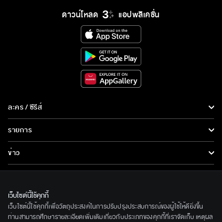
ดาวน์โหลด
แอปพลิเคชั่น
ละคร / ซีรีส์
ละคร/ซีรีส์
รายการ
ซีรีส์นานาชาติ
รายการทั้งหมด
ข่าว
การ์ตูน & เกม
ข่าวทั้งหมด
LIVE
รายการข่าว
ทีวีออนไลน์
เว็บไซต์นี้ใช้คุกกี้
เกี่ยวกับเรา
เว็บไซต์นี้ใช้คุกกี้เพื่อวัตถุประสงค์ในการปรับปรุงประสบการณ์ของผู้ใช้ให้ดียิ่งขึ้น
ข่าวประชาสัมพันธ์
BEC World
ท่านสามารถศึกษารายละเอียดเพิ่มเติมเกี่ยวกับประเภทของคุกกี้ที่เราจัดเก็บ เหตุผล
ติดตามเราได้ที่