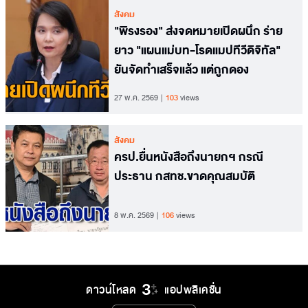
สังคม
"พิรงรอง" ส่งจดหมายเปิดผนึก ร่าย
ยาว "แผนแม่บท-โรดแมปทีวีดิจิทัล"
ยันจัดทำเสร็จแล้ว แต่ถูกดอง
27 พ.ค. 2569
103
views
สังคม
ครป.ยื่นหนังสือถึงนายกฯ กรณี
ประธาน กสทช.ขาดคุณสมบัติ
8 พ.ค. 2569
106
views
ดาวน์โหลด
แอปพลิเคชั่น