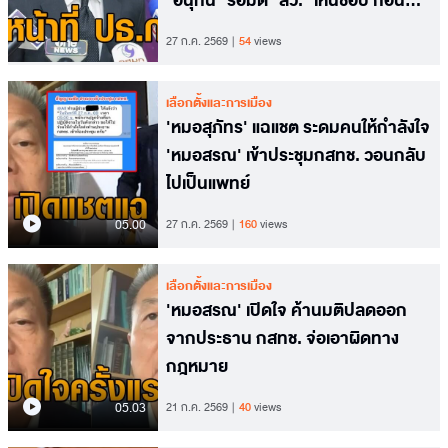
"อนุทิน" รอมติ "สว." เห็นชอบ ก่อน
ทูลเกล้าฯ
27 ก.ค. 2569
54
views
เลือกตั้งและการเมือง
'หมอสุภัทร' แฉแชต ระดมคนให้กำลังใจ
'หมอสรณ' เข้าประชุมกสทช. วอนกลับ
ไปเป็นแพทย์
05.00
27 ก.ค. 2569
160
views
เลือกตั้งและการเมือง
'หมอสรณ' เปิดใจ ค้านมติปลดออก
จากประธาน กสทช. จ่อเอาผิดทาง
กฎหมาย
05.03
21 ก.ค. 2569
40
views