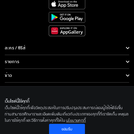
ละคร / ซีรีส์
ละคร/ซีรีส์
รายการ
ซีรีส์นานาชาติ
รายการทั้งหมด
ข่าว
การ์ตูน & เกม
ข่าวทั้งหมด
LIVE
รายการข่าว
ทีวีออนไลน์
เว็บไซต์นี้ใช้คุกกี้
เกี่ยวกับเรา
เว็บไซต์นี้ใช้คุกกี้เพื่อวัตถุประสงค์ในการปรับปรุงประสบการณ์ของผู้ใช้ให้ดียิ่งขึ้น
ข่าวประชาสัมพันธ์
BEC World
ท่านสามารถศึกษารายละเอียดเพิ่มเติมเกี่ยวกับประเภทของคุกกี้ที่เราจัดเก็บ เหตุผล
ติดตามเราได้ที่
ในการใช้คุกกี้ และวิธีการตั้งค่าคุกกี้ได้ใน
นโยบายคุกกี้
รู้จักเรา
ยอมรับ
© 2020 Bangkok Entertainment Co.,Ltd. All Rights Reserved.