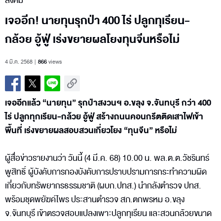
สังคม
เจออีก! นายทุนรุกป่า 400 ไร่ ปลูกทุเรียน-
กล้วย อู้ฟู่ เร่งขยายผลโยงทุนจีนหรือไม่
4 มี.ค. 2568
866
views
เจออีกแล้ว “นายทุน” รุกป่าสงวนฯ อ.ขลุง จ.จันทบุรี กว่า 400
ไร่ ปลูกทุกเรียน-กล้วย อู้ฟู่ สร้างถนนคอนกรีตติดเสาไฟเข้า
พื้นที่ เร่งขยายผลสอบสวนเกี่ยวโยง “ทุนจีน” หรือไม่
ผู้สื่อข่าวรายงานว่า วันนี้ (4 มี.ค. 68) 10.00 น. พล.ต.ต.วัชรินทร์
พูสิทธิ์ ผู้บังคับการกองบังคับการปราบปรามการกระทำความผิด
เกี่ยวกับทรัพยากรธรรมชาติ (ผบก.ปทส.) นำกลังตำรวจ ปทส.
พร้อมชุดพยัฆค์ไพร ประสานตำรวจ สภ.ตกพรหม อ.ขลุง
จ.จันทบุรี เข้าตรวจสอบแปลงเพาะปลูกทุเรียน และสวนกล้วยขนาด