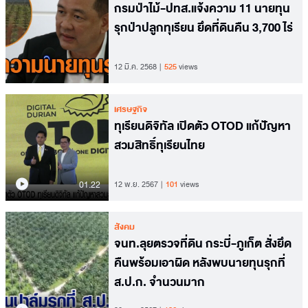
กรมป่าไม้-ปทส.แจ้งความ 11 นายทุน
รุกป่าปลูกทุเรียน ยึดที่ดินคืน 3,700 ไร่
12 มี.ค. 2568
525
views
เศรษฐกิจ
ทุเรียนดิจิทัล เปิดตัว OTOD แก้ปัญหา
สวมสิทธิ์ทุเรียนไทย
01.22
12 พ.ย. 2567
101
views
สังคม
จนท.ลุยตรวจที่ดิน กระบี่-ภูเก็ต สั่งยึด
คืนพร้อมเอาผิด หลังพบนายทุนรุกที่
ส.ป.ก. จำนวนมาก