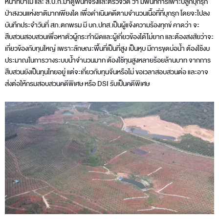
หน้าที่ป่าไม้ และ ส.ป.ก.มาดูพื้นที่จริงและตรวจวัด ว่า มีพื้นที่การเพาะปลูกบุกรุก
ป่าสงวนแห่งชาติมากเพียงใด เพื่อดำเนินคดีตามจำนวนเนื้อที่ที่บุกรุก โดยจะไปลง
บันทึกประจำวันที่ สภ.ตกพรม มี บก.ปทส.เป็นผู้แจ้งความร้องทุกข์ คาดว่า จะ
สืบสวนสอบสวนเพื่อหาตัวผู้กระทำผิดและผู้เกี่ยวข้องได้ไม่ยาก และต้องสงสัยว่าจะ
เกี่ยวข้องกับทุนใหญ่ เพราะลักษณะพื้นที่เป็นที่สูง เป็นหุบ มีการขุดบ่อน้ำ ต้องใช้งบ
ประมาณในการวางระบบน้ำจำนวนมาก ต้องใช้ทุนสูงหลายร้อยล้านบาท จากการ
สืบสวนยังเป็นทุนไทยอยู่ แต่จะเกี่ยวกับทุนจีนหรือไม่ ขอเวลาสอบสวนต่อ และอาจ
ส่งต่อให้กรมสอบสวนคดีพิเศษ หรือ DSI รับเป็นคดีพิเศษ