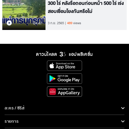
300 ไร่ หลังรื้อถอนก่อนหน้า 500 ไร่ เร่ง
สอบเชื่อมโยงกันหรือไม่
04.47
3 ก.ย. 2565
489
views
ดาวน์โหลด
แอปพลิเคชั่น
ละคร / ซีรีส์
ละคร/ซีรีส์
รายการ
ซีรีส์นานาชาติ