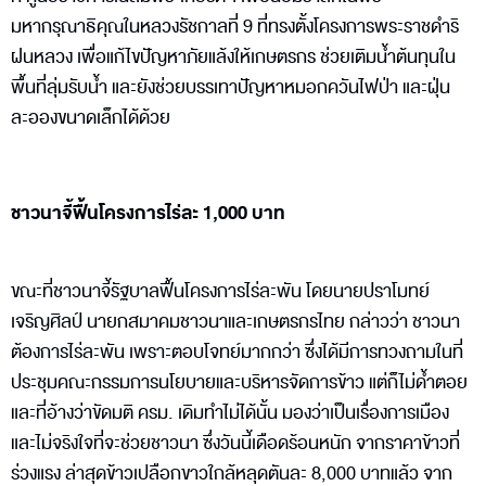
มหากรุณาธิคุณในหลวงรัชกาลที่ 9 ที่ทรงตั้งโครงการพระราชดำริ
ฝนหลวง เพื่อแก้ไขปัญหาภัยแล้งให้เกษตรกร ช่วยเติมน้ำต้นทุนใน
พื้นที่ลุ่มรับน้ำ และยังช่วยบรรเทาปัญหาหมอกควันไฟป่า และฝุ่น
ละอองขนาดเล็กได้ด้วย
ชาวนาจี้ฟื้นโครงการไร่ละ 1,000 บาท
ขณะที่ชาวนาจี้รัฐบาลฟื้นโครงการไร่ละพัน โดยนายปราโมทย์
เจริญศิลป์ นายกสมาคมชาวนาและเกษตรกรไทย กล่าวว่า ชาวนา
ต้องการไร่ละพัน เพราะตอบโจทย์มากกว่า ซึ่งได้มีการทวงถามในที่
ประชุมคณะกรรมการนโยบายและบริหารจัดการข้าว แต่ก็ไม่ด้ำตอย
และที่อ้างว่าขัดมติ ครม. เดิมทำไม่ได้นั้น มองว่าเป็นเรื่องการเมือง
และไม่จริงใจที่จะช่วยชาวนา ซึ่งวันนี้เดือดร้อนหนัก จากราคาข้าวที่
ร่วงแรง ล่าสุดข้าวเปลือกขาวใกล้หลุดตันละ 8,000 บาทแล้ว จาก