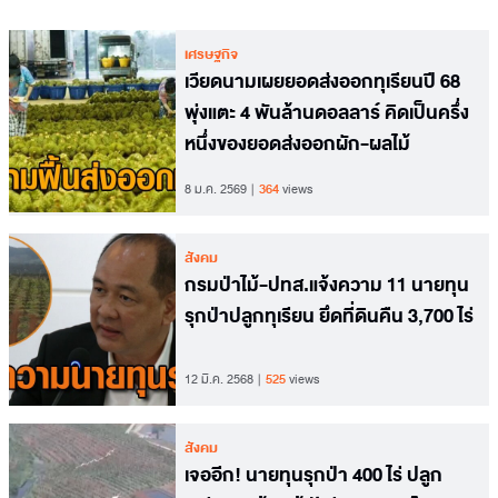
เศรษฐกิจ
เวียดนามเผยยอดส่งออกทุเรียนปี 68
พุ่งแตะ 4 พันล้านดอลลาร์ คิดเป็นครึ่ง
หนึ่งของยอดส่งออกผัก-ผลไม้
8 ม.ค. 2569
364
views
สังคม
กรมป่าไม้-ปทส.แจ้งความ 11 นายทุน
รุกป่าปลูกทุเรียน ยึดที่ดินคืน 3,700 ไร่
12 มี.ค. 2568
525
views
สังคม
เจออีก! นายทุนรุกป่า 400 ไร่ ปลูก