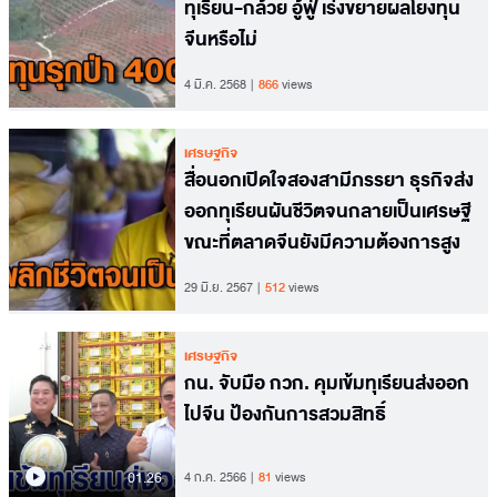
ทุเรียน-กล้วย อู้ฟู่ เร่งขยายผลโยงทุน
จีนหรือไม่
4 มี.ค. 2568
866
views
เศรษฐกิจ
สื่อนอกเปิดใจสองสามีภรรยา ธุรกิจส่ง
ออกทุเรียนผันชีวิตจนกลายเป็นเศรษฐี
ขณะที่ตลาดจีนยังมีความต้องการสูง
29 มิ.ย. 2567
512
views
เศรษฐกิจ
กน. จับมือ กวก. คุมเข้มทุเรียนส่งออก
ไปจีน ป้องกันการสวมสิทธิ์
01.26
4 ก.ค. 2566
81
views