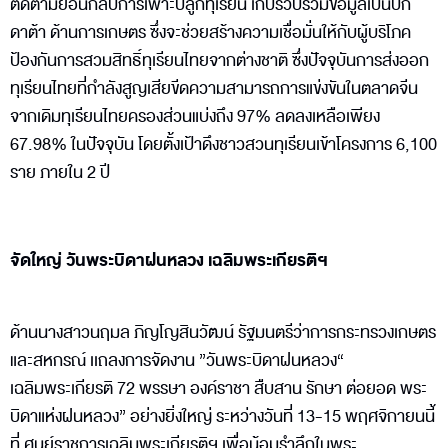
ติดตามย้อนกลับการเพาะปลูกทุเรียน เก็บรวบรวมข้อมูลเป็นบิ๊ก
ดาต้า ด้านการเกษตร ซึ่งจะช่วยสร้างความเชื่อมั่นให้กับผู้บริโภค
ป้องกันการสวมสิทธิ์ทุเรียนไทยจากต่างชาติ ซึ่งปัจจุบันการส่งออก
ทุเรียนไทยที่กำลังสูญเสียขีดความสามารถการแข่งขันในตลาดจีน
จากเดิมทุเรียนไทยครองส่วนแบ่งถึง 97% ลดลงเหลือเพียง
67.98% ในปัจจุบัน โดยตั้งเป้าดึงชาวสวนทุเรียนเข้าโครงการ 6,100
ราย ภายใน 2 ปี
จัดใหญ่ วันพระบิดาฝนหลวง เฉลิมพระเกียรติฯ
ด้านนางสาวนฤมล ภิญโญสินวัฒน์ รัฐมนตรีว่าการกระทรวงเกษตร
และสหกรณ์ เเถลงการจัดงาน ”วันพระบิดาฝนหลวง“
เฉลิมพระเกียรติ 72 พรรษา องค์ราชา สืบสาน รักษา ต่อยอด พระ
บิดาแห่งฝนหลวง” อย่างยิ่งใหญ่ ระหว่างวันที่ 13-15 พฤศจิกายนนี้
ที่ ศูนย์ราชการเฉลิมพระเกียรติฯ เพื่อน้อมรำลึกในพระ