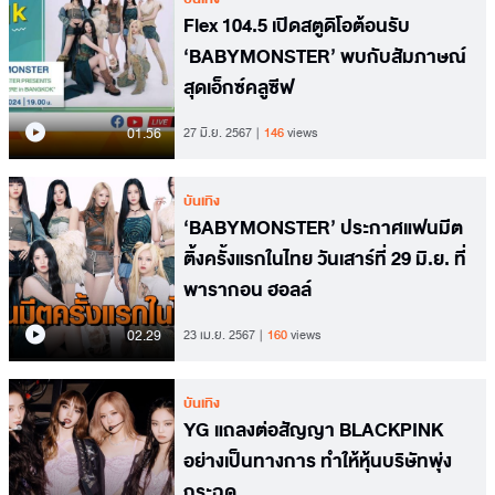
Flex 104.5 เปิดสตูดิโอต้อนรับ
‘BABYMONSTER’ พบกับสัมภาษณ์
สุดเอ็กซ์คลูซีฟ
01.56
27 มิ.ย. 2567
146
views
บันเทิง
‘BABYMONSTER’ ประกาศแฟนมีต
ติ้งครั้งแรกในไทย วันเสาร์ที่ 29 มิ.ย. ที่
พารากอน ฮอลล์
02.29
23 เม.ย. 2567
160
views
บันเทิง
YG แถลงต่อสัญญา BLACKPINK
อย่างเป็นทางการ ทำให้หุ้นบริษัทพุ่ง
กระฉูด