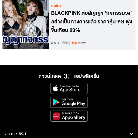
บันเทิง
BLACKPINK ต่อสัญญา ‘กิจกรรมวง’
อย่างเป็นทางการแล้ว ราคาหุ้น YG พุ่ง
ขึ้นเกือบ 23%
6 ธ.ค. 2566
190
views
ดาวน์โหลด
แอปพลิเคชั่น
ละคร / ซีรีส์