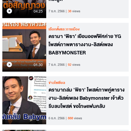
04.25
7 ธ.ค. 2566
38
views
เลือกตั้งและการเมือง
ดรามา ‘พิธา’ เยือนออฟฟิศค่าย YG
โพสต์ภาพตารางงาน-ลิสต์เพลง
BABYMONSTER
01.30
7 ธ.ค. 2566
92
views
ข่าวโซเชียล
ดรามาถล่ม 'พิธา' โพสต์ภาพคู่ตาราง
งาน-ลิสต์เพลง Babymonster เจ้าตัว
รีบลบโพสต์ ขอโทษแฟนคลับ
6 ธ.ค. 2566
888
views