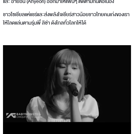
และ อายอน (Ahyeon) ออกมาให้แฟนๆ ติดตามกันต่อเนื่อง
ชาวโซเชียลแห่แชร์และส่งพลังใจเชียร์สาวน้อยชาวไทยคนเก่งของเรา
ให้โลดแล่นตามรุ่นพี่ ลิซ่า ดังไกลทั่วโลกให้ได้