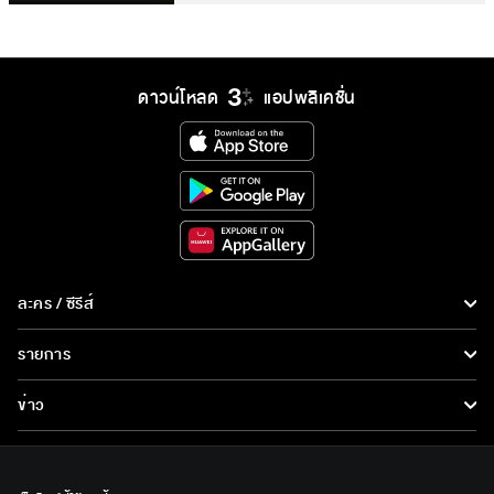
ดาวน์โหลด
แอปพลิเคชั่น
ละคร / ซีรีส์
ละคร/ซีรีส์
รายการ
ซีรีส์นานาชาติ
รายการทั้งหมด
ข่าว
การ์ตูน & เกม
ข่าวทั้งหมด
LIVE
รายการข่าว
ทีวีออนไลน์