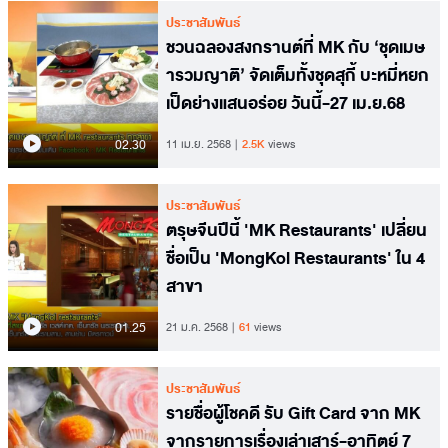
ประชาสัมพันธ์
ชวนฉลองสงกรานต์ที่ MK กับ ‘ชุดเมษ
ารวมญาติ’ จัดเต็มทั้งชุดสุกี้ บะหมี่หยก
เป็ดย่างแสนอร่อย วันนี้-27 เม.ย.68
02.30
11 เม.ย. 2568
2.5K
views
ประชาสัมพันธ์
ตรุษจีนปีนี้ 'MK Restaurants' เปลี่ยน
ชื่อเป็น 'MongKol Restaurants' ใน 4
สาขา
01.25
21 ม.ค. 2568
61
views
ประชาสัมพันธ์
รายชื่อผู้โชคดี รับ Gift Card จาก MK
จากรายการเรื่องเล่าเสาร์-อาทิตย์ 7